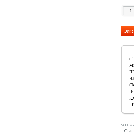
Зака
✅
М
П
И
С
П
К
Р
Катего
Скл