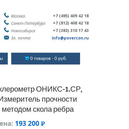
+7 (495) 409 42 18
Москва
+7 (812) 408 42 18
Санкт-Петербург
+7 (383) 310 17 43
Новосибирск
Эл. почта
info@povercon.ru
ты
0 товаров
0 руб.
клерометр ОНИКС-1.СР,
Измеритель прочности
методом скола ребра
ена:
193 200
Р