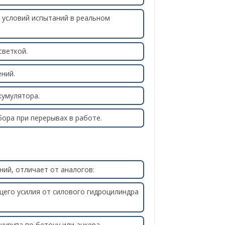
и условий испытаний в реальном
светкой.
ний.
кумулятора.
ора при перерывах в работе.
ий, отличает от аналогов:
его усилия от силового гидроцилиндра
урупа по бетону или анкера.