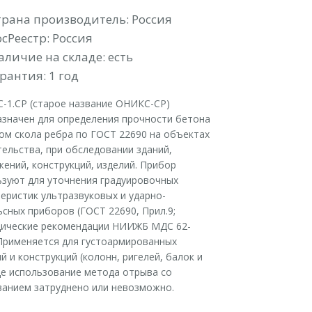
УБ.
трана производитель: Россия
осРеестр: Россия
аличие на складе: есть
рантия: 1 год
-1.СР (старое название ОНИКС-СР)
азначен для определения прочности бетона
ом скола ребра по ГОСТ 22690 на объектах
ельства, при обследовании зданий,
ений, конструкций, изделий. Прибор
ьзуют для уточнения градуировочных
еристик ультразвуковых и ударно-
сных приборов (ГОСТ 22690, Прил.9;
ические рекомендации НИИЖБ МДС 62-
 Применяется для густоармированных
й и конструкций (колонн, ригелей, балок и
где использование метода отрыва со
ванием затруднено или невозможно.