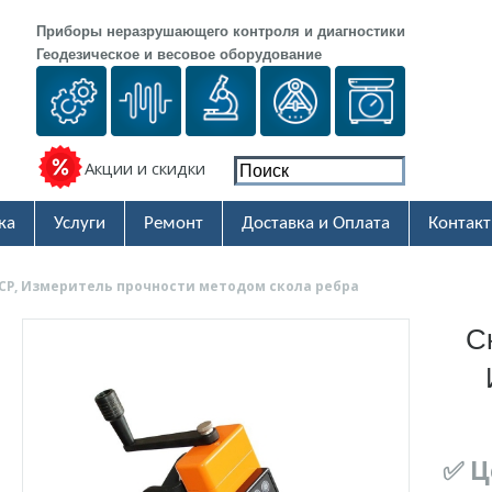
Приборы неразрушающего контроля и диагностики
Геодезическое и весовое оборудование
Акции и скидки
ка
Услуги
Ремонт
Доставка и Оплата
Контак
СР, Измеритель прочности методом скола ребра
С
✅ Ц