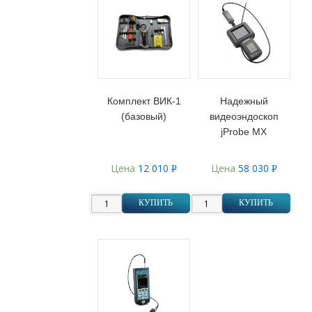
Комплект ВИК-1
Надежный
(базовый)
видеоэндоскоп
jProbe MX
Цена
12 010
Цена
58 030
Р
Р
УБ.
УБ.
КУПИТЬ
КУПИТЬ