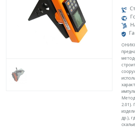
С
Г
Н
Га
ОНИКС
предн
метод
строит
сооруж
испол
характ
импуль
Метод
2.01).
издели
др.), 
скалы