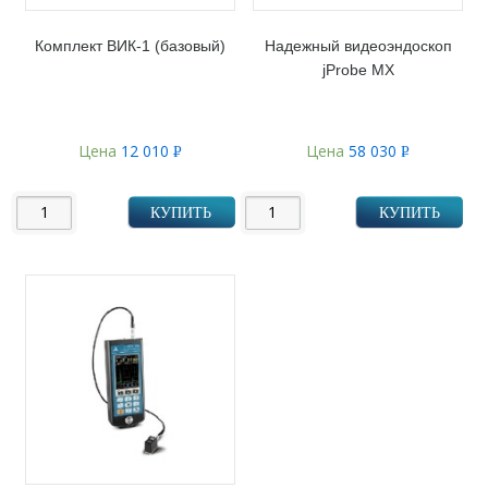
Комплект ВИК-1 (базовый)
Надежный видеоэндоскоп
jProbe MX
Цена
12 010
Цена
58 030
Р
Р
УБ.
УБ.
КУПИТЬ
КУПИТЬ