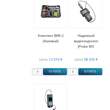
Комплект ВИК-1
Надежный
(базовый)
видеоэндоскоп
jProbe MX
Цена
12 010
Цена
58 030
Р
Р
УБ.
УБ.
КУПИТЬ
КУПИТЬ