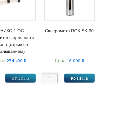
НИКС-1.ОС
Склерометр RGK SK-60
итель прочности
она (отрыв со
калыванием)
ена
254 400
Цена
16 000
Р
Р
УБ.
УБ.
КУПИТЬ
КУПИТЬ