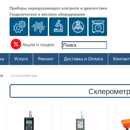
Приборы неразрушающего контроля и диагностики
Геодезическое и весовое оборудование
Акции и скидки
ка
Услуги
Ремонт
Доставка и Оплата
Контак
на
/
Склерометры
Склеромет