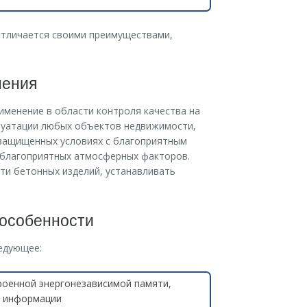
 отличается своими преимуществами,
нения
именение в области контроля качества на
плуатации любых объектов недвижимости,
 защищенных условиях с благоприятным
еблагоприятных атмосферных факторов.
ти бетонных изделий, устанавливать
 особенности
едующее:
роенной энергонезависимой памяти,
я информации