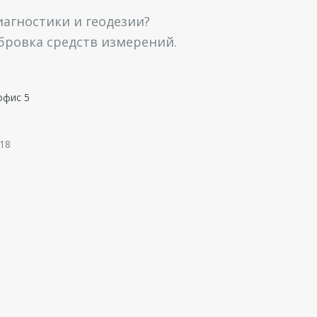
агностики и геодезии?
ибровка средств измерений.
офис 5
 18