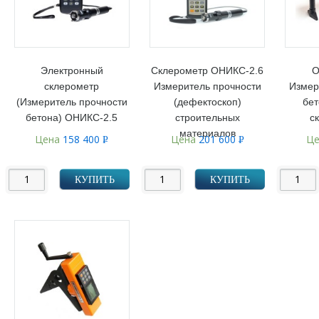
Электронный
Склерометр ОНИКС-2.6
О
склерометр
Измеритель прочности
Измер
(Измеритель прочности
(дефектоскоп)
бет
бетона) ОНИКС-2.5
строительных
с
материалов
Цена
158 400
Цена
201 600
Ц
Р
Р
УБ.
УБ.
КУПИТЬ
КУПИТЬ