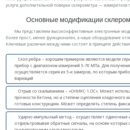
услуги дополнительной поверки склерометра — измерители п
Основные модификации склером
Мы представляем высокоэффективные электронные мод
более прост, менее функционален, а наше оборудование от
Ключевые различия между ними состоят в принципе действия
Скол ребра – хорошим примером являются модели сер
прибор с диапазоном измерений 5-70 МПа. Для получени
осуществляется серия из 5-и замеров, по которым приб
вариаций
Отрыв со скалыванием – «ОНИКС-1.ОС». Может использ
прочности бетона, но и степени сцепления кладочного 
готовых конструкциях. Может определять степень фикс
Ударно-импульсный метод – осуществляет одиночные и
отфильтровывая обратные сигналы, на основе которых с
градуировочным характеристикам