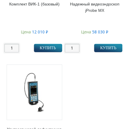
Комплект ВИК-1 (базовый)
Надежный видеоэндоскоп
jProbe MX
Цена
12 010
Цена
58 030
Р
Р
УБ.
УБ.
КУПИТЬ
КУПИТЬ