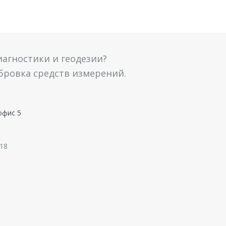
агностики и геодезии?
ибровка средств измерений.
офис 5
 18