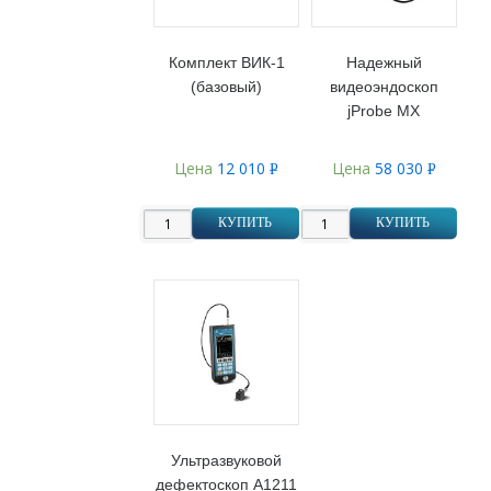
Комплект ВИК-1
Надежный
(базовый)
видеоэндоскоп
jProbe MX
Цена
12 010
Цена
58 030
Р
Р
УБ.
УБ.
КУПИТЬ
КУПИТЬ
Ультразвуковой
дефектоскоп А1211