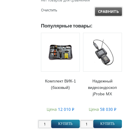
Нет товаров для сравнения
Очистить
СРАВНИТЬ
Популярные товары:
Комплект ВИК-1
Надежный
(базовый)
видеоэндоскоп
jProbe MX
Цена
12 010
Цена
58 030
Р
Р
УБ.
УБ.
КУПИТЬ
КУПИТЬ