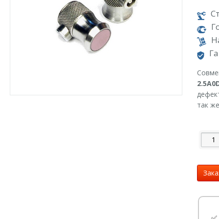
С
Г
Н
Га
Совме
2.5A0
дефек
так ж
Зака
✅