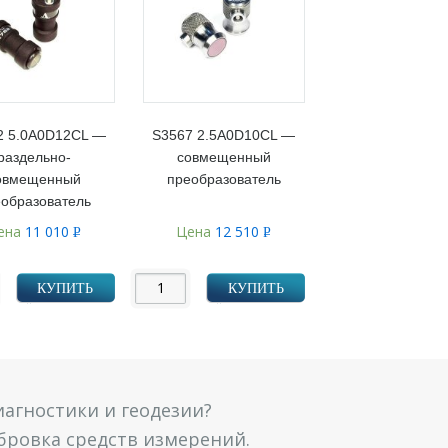
2 5.0A0D12CL —
S3567 2.5A0D10CL —
раздельно-
совмещенный
овмещенный
преобразователь
образователь
ена
11 010
Цена
12 510
Р
Р
УБ.
УБ.
КУПИТЬ
КУПИТЬ
агностики и геодезии?
ибровка средств измерений.