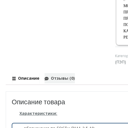
М
П
П
П
К
Р
Катего
(ПЭП)
Описание
Отзывы (0)
Описание товара
Характеристики: