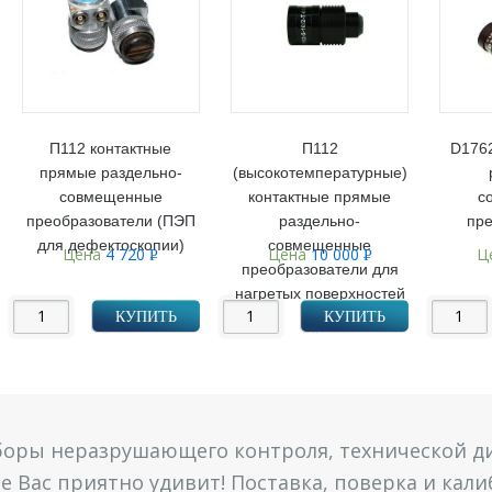
П112 контактные
П112
D176
прямые раздельно-
(высокотемпературные)
совмещенные
контактные прямые
с
преобразователи (ПЭП
раздельно-
пре
для дефектоскопии)
совмещенные
Цена
4 720
Цена
10 000
Ц
Р
Р
преобразователи для
УБ.
УБ.
нагретых поверхностей
КУПИТЬ
КУПИТЬ
боры неразрушающего контроля, технической ди
 Вас приятно удивит! Поставка, поверка и кал