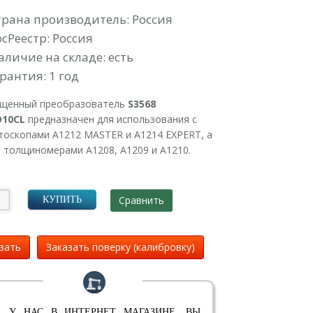
УБ.
трана производитель: Россия
осРеестр: Россия
аличие на складе: есть
рантия: 1 год
щенный преобразователь
S3568
D10CL
предназначен для использования с
тоскопами А1212 MASTER и А1214 EXPERT, а
е толщиномерами А1208, А1209 и А1210.
Сравнить
КУПИТЬ
зать
Заказать поверку (калибровку)
 У НАС В ИНТЕРНЕТ МАГАЗИНЕ, ВЫ