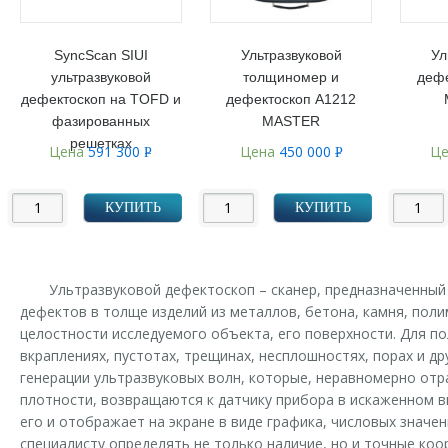
SyncScan SIUI
Ультразвуковой
Ул
ультразвуковой
толщиномер и
дефе
дефектоскоп на TOFD и
дефектоскоп А1212
фазированных
MASTER
решетках
Цена
591 300
Цена
450 000
Ц
Р
Р
УБ.
УБ.
КУПИТЬ
КУПИТЬ
Ультразвуковой дефектоскоп – сканер, предназначенны
дефектов в толще изделий из металлов, бетона, камня, поли
целостности исследуемого объекта, его поверхности. Для п
вкраплениях, пустотах, трещинах, несплошностях, порах и д
генерации ультразвуковых волн, которые, неравномерно от
плотности, возвращаются к датчику прибора в искаженном в
его и отображает на экране в виде графика, числовых значе
специалисту определять не только наличие, но и точные коо