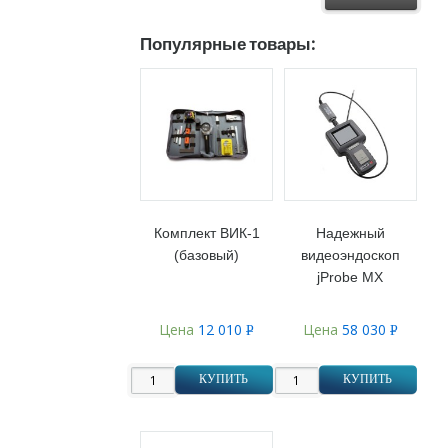
Популярные товары:
Комплект ВИК-1
Надежный
(базовый)
видеоэндоскоп
jProbe MX
Цена
12 010
Цена
58 030
Р
Р
УБ.
УБ.
КУПИТЬ
КУПИТЬ