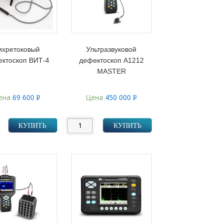
ихретоковый
Ультразвуковой
ктоскоп ВИТ-4
дефектоскоп А1212
MASTER
ена
69 600
Цена
450 000
Р
Р
УБ.
УБ.
КУПИТЬ
КУПИТЬ