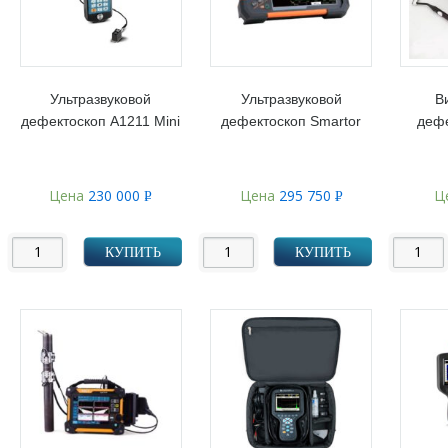
Ультразвуковой
Ультразвуковой
В
дефектоскоп А1211 Mini
дефектоскоп Smartor
дефе
Цена
230 000
Цена
295 750
Ц
Р
Р
УБ.
УБ.
КУПИТЬ
КУПИТЬ