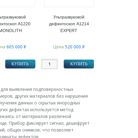
ьтразвуковой
Ультразвуковой
ктоскоп А1220
дефектоскоп А1214
MONOLITH
EXPERT
ена
605 000
Цена
520 000
Р
Р
УБ.
УБ.
КУПИТЬ
КУПИТЬ
й для выявления подповерхностных
меров, других материалов без нарушения
олучения данных о скрытых инородных
ругих дефектах используется метод
ражаясь от материалов различной
иде. Прибор фиксирует сигнал, дешифрует
ний, общих снимков, что позволяет
рдинаты дефектов.