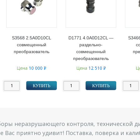
S3568 2.5A0D10CL
D1771 4.0A0D12CL —
S346
совмещенный
раздельно-
с
преобразователь
совмещенный
пре
преобразователь
Цена
10 000
Цена
12 510
Ц
Р
Р
УБ.
УБ.
КУПИТЬ
КУПИТЬ
боры неразрушающего контроля, технической ди
 Вас приятно удивит! Поставка, поверка и кал