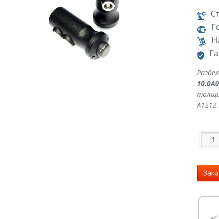
С
Г
Н
Га
Разде
10.0A
толщи
А1212 
Зака
✅