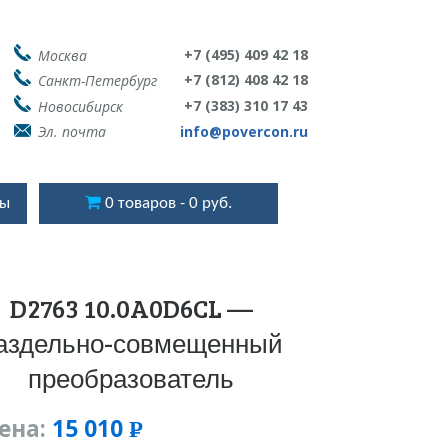
+7 (495) 409 42 18
Москва
+7 (812) 408 42 18
Санкт-Петербург
+7 (383) 310 17 43
Новосибирск
Эл. почта
info@povercon.ru
ты
0 товаров
0 руб.
D2763 10.0A0D6CL —
аздельно-совмещенный
преобразователь
ена:
15 010
Р