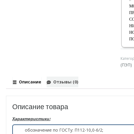
М
П
С
Н
Н
П
Катего
(ПЭП)
Описание
Отзывы (0)
Описание товара
Характеристики:
обозначение по ГОСТу: П112-10,0-6/2;