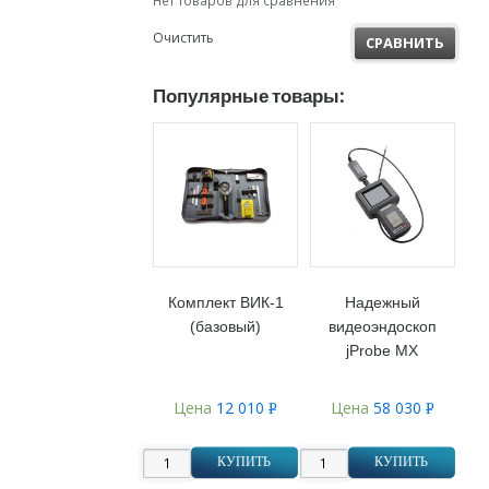
Нет товаров для сравнения
Очистить
СРАВНИТЬ
Популярные товары:
Комплект ВИК-1
Надежный
(базовый)
видеоэндоскоп
jProbe MX
Цена
12 010
Цена
58 030
Р
Р
УБ.
УБ.
КУПИТЬ
КУПИТЬ