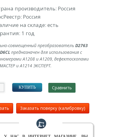
УБ.
трана производитель: Россия
осРеестр: Россия
аличие на складе: есть
рантия: 1 год
льно-совмещенный преобразователь
D2763
0D6CL
предназначен для использования с
номерами А1208 и A1209, дефектоскопами
МАСТЕР и А1214 ЭКСПЕРТ.
Сравнить
КУПИТЬ
зать
Заказать поверку (калибровку)
 У НАС В ИНТЕРНЕТ МАГАЗИНЕ, ВЫ