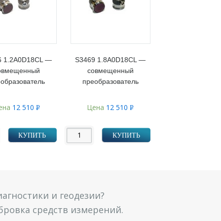
6 1.2A0D18CL —
S3469 1.8A0D18CL —
овмещенный
совмещенный
образователь
преобразователь
ена
12 510
Цена
12 510
Р
Р
УБ.
УБ.
КУПИТЬ
КУПИТЬ
агностики и геодезии?
ибровка средств измерений.