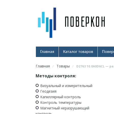
Главная
Каталог товаров
Повер
Главная
Товары
/
/
D2763 10.0A0D6CL — 
Методы контроля:
Визуальный и измерительный
Геодезия
Капиллярный контроль
Контроль температуры
Магнитный неразрушающий
контроль