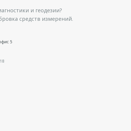
агностики и геодезии?
ибровка средств измерений.
офис 5
 18