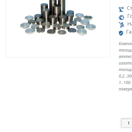
С
Г
Н
Га
Компл
толщ
аттест
изгот
толщи
0,2..3
1..100
повер