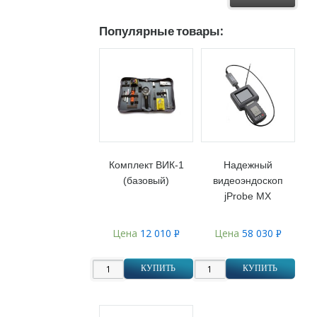
Популярные товары:
Комплект ВИК-1
Надежный
(базовый)
видеоэндоскоп
jProbe MX
Цена
12 010
Цена
58 030
Р
Р
УБ.
УБ.
КУПИТЬ
КУПИТЬ