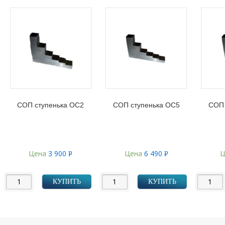
СОП ступенька ОС2
СОП ступенька ОС5
СОП 
Цена
3 900
Цена
6 490
Ц
Р
Р
УБ.
УБ.
КУПИТЬ
КУПИТЬ