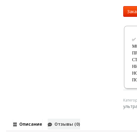
Зака
✅
М
П
С
Н
Н
П
Катего
ультр
Описание
Отзывы (0)