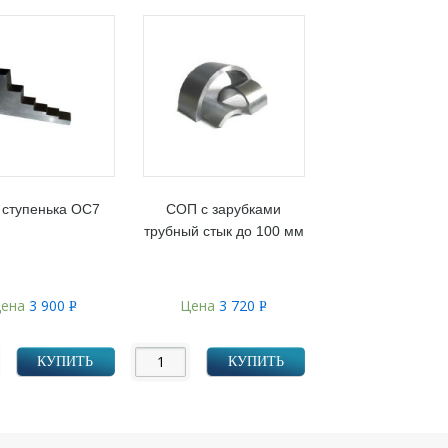
ступенька ОС7
СОП с зарубками
трубный стык до 100 мм
ена
3 900
Цена
3 720
Р
Р
УБ.
УБ.
КУПИТЬ
КУПИТЬ