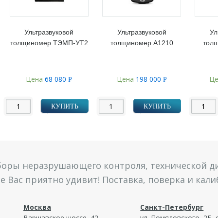
Ультразвуковой
Ультразвуковой
Ул
толщиномер ТЭМП-УТ2
толщиномер А1210
тол
Цена
68 080
Цена
198 000
Ц
Р
Р
УБ.
УБ.
КУПИТЬ
КУПИТЬ
боры неразрушающего контроля, технической ди
 Вас приятно удивит! Поставка, поверка и кал
Москва
Санкт-Петербург
Варшавское шоссе, 42
ул. Помяловского, 2Б, 