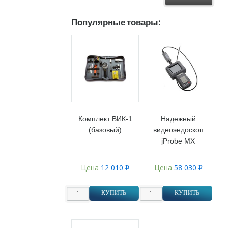
Популярные товары:
Комплект ВИК-1
Надежный
(базовый)
видеоэндоскоп
jProbe MX
Цена
12 010
Цена
58 030
Р
Р
УБ.
УБ.
КУПИТЬ
КУПИТЬ