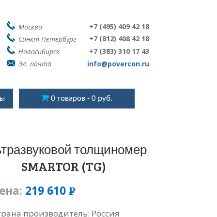
+7 (495) 409 42 18
Москва
+7 (812) 408 42 18
Санкт-Петербург
+7 (383) 310 17 43
Новосибирск
Эл. почта
info@povercon.ru
ты
0 товаров
0 руб.
ьтразвуковой толщиномер
SMARTOR (TG)
ена:
219 610
Р
УБ.
трана производитель: Россия