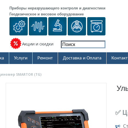
Приборы неразрушающего контроля и диагностики
Геодезическое и весовое оборудование
Акции и скидки
ка
Услуги
Ремонт
Доставка и Оплата
Контак
иномер SMARTOR (TG)
Ул
✅ Ц
С