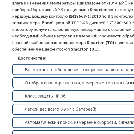
влага и изменения температуры в диапазоне от -10° + 45°С не
прибора. Портативный УЗ толщиномер Smartor соответствуе
неразрушающему контролю EN12668-1: 2010 по UT контролю 
толщиномера. Яркий цветной TFT LCD дисплей 5,7” 800×600, 
оператору получить качественную информацию о состоянии о
необходимый объем настроек и измерений, произвести обраб
Главной особенностью толщиномера Smartor (TG) является 
обеспечения на дефектоскоп Smartor (UT).
Достоинства:
Возможность обновления толщиномера до полноце
Отображение A-развертки, измерение толщины (изме
Класс защиты: IP 66;
Легкий вес всего 0.9 кг с батареей;
Автоматический поиск, измерение скорости, сигнали