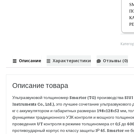
S
П
К
Р
Катего
Описание
Характеристики
Отзывы (0)
Описание товара
Ультразвуковой толщиномер Smartor (TG) производства SIUI (
Instruments Co., Ltd.), это лучшее сочетание ультразвуковог
кг с аккумулятором и габаритных размерах 198х128х52 мм, 
функциями традиционного УЗК контроля и мощного толщино
проведения UT контроля в режиме толщиномера от 0,5 до 6
противоударный корпус по классу защиты IР 65. Smartor не б