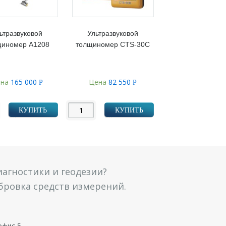
ьтразвуковой
Ультразвуковой
щиномер А1208
толщиномер CTS-30C
ена
165 000
Цена
82 550
Р
Р
УБ.
УБ.
КУПИТЬ
КУПИТЬ
агностики и геодезии?
ибровка средств измерений.
офис 5