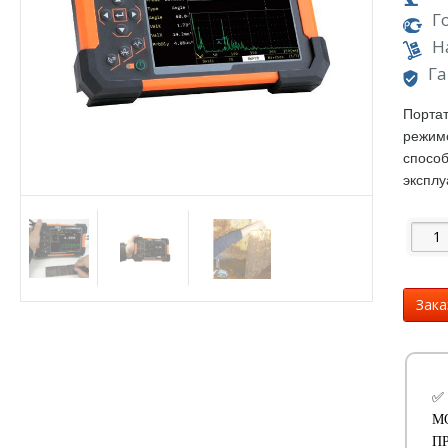
Г
Н
Га
Портат
режи
способ
эксплу
Зака
✅
М
П