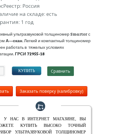
осРеестр: Россия
аличие на складе: есть
рантия: 1 год
ивный ультразвуковой толщиномер Smartor с
мом
А
—
скан
. Легкий и компактный толщиномер
ен работать в тяжелых условиях
атации.
ГРСИ 72955-18
Сравнить
КУПИТЬ
зать
Заказать поверку (калибровку)
 У НАС В ИНТЕРНЕТ МАГАЗИНЕ, ВЫ
ОЖЕТЕ КУПИТЬ ВЫСОКО ТОЧНЫЙ
РИБОР УЛЬТРАЗВУКОВОЙ ТОЛЩИНОМЕР