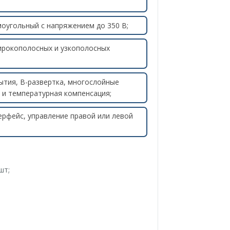
моугольный с напряжением до 350 В;
широкополосных и узкополосных
тия, B-развертка, многослойные
 и температурная компенсация;
ерфейс, управление правой или левой
шт;