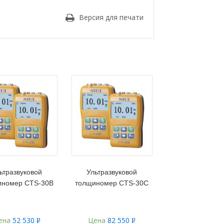
Версия для печати
ьтразвуковой
Ультразвуковой
иномер CTS-30B
толщиномер CTS-30C
ена
52 530
Цена
82 550
Р
Р