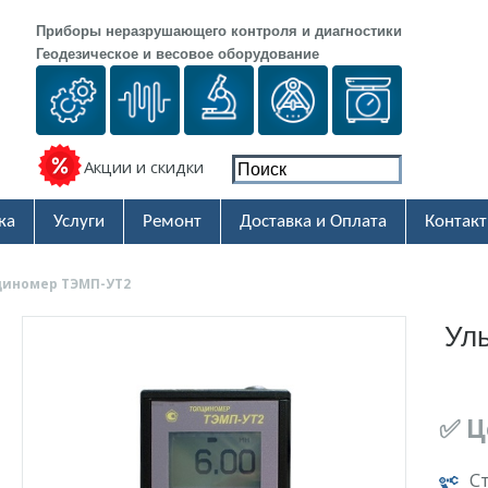
Приборы неразрушающего контроля и диагностики
Геодезическое и весовое оборудование
Акции и скидки
ка
Услуги
Ремонт
Доставка и Оплата
Контак
щиномер ТЭМП-УТ2
Ул
✅ Ц
С