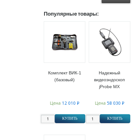
Популярные товары:
Комплект ВИК-1
Надежный
(базовый)
видеоэндоскоп
jProbe MX
Цена
12 010
Цена
58 030
Р
Р
УБ.
УБ.
КУПИТЬ
КУПИТЬ