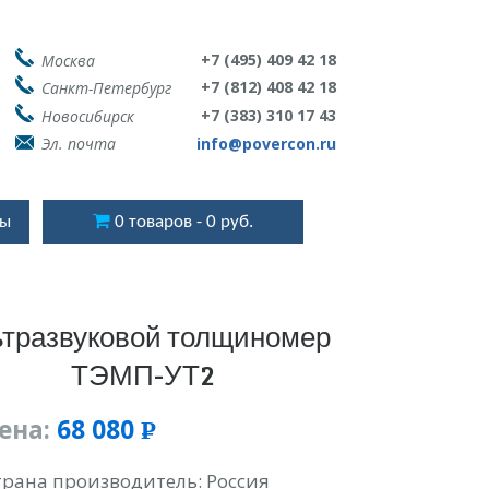
+7 (495) 409 42 18
Москва
+7 (812) 408 42 18
Санкт-Петербург
+7 (383) 310 17 43
Новосибирск
Эл. почта
info@povercon.ru
ты
0 товаров
0 руб.
ьтразвуковой толщиномер
ТЭМП-УТ2
ена:
68 080
Р
УБ.
трана производитель: Россия