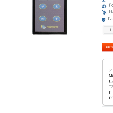
Г
Н
Га
Зака
✅
М
П
Т
Г
П