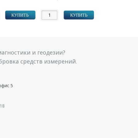
УБ.
УБ.
КУПИТЬ
КУПИТЬ
агностики и геодезии?
ибровка средств измерений.
офис 5
 18