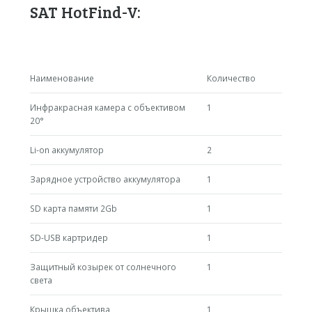
SAT HotFind-V:
Наименование
Количество
Инфракрасная камера с объективом
1
20°
Li-on аккумулятор
2
Зарядное устройство аккумулятора
1
SD карта памяти 2Gb
1
SD-USB картридер
1
Защитный козырек от солнечного
1
света
Крышка объектива
1