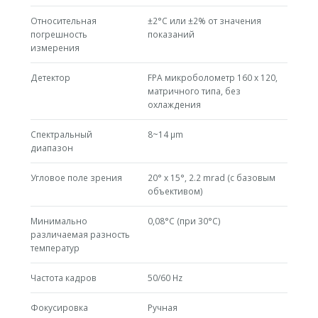
Относительная
±2°C или ±2% от значения
погрешность
показаний
измерения
Детектор
FPA микроболометр 160 х 120,
матричного типа, без
охлаждения
Спектральный
8~14 µm
диапазон
Угловое поле зрения
20° x 15°, 2.2 mrad (с базовым
объективом)
Минимально
0,08°C (при 30°C)
различаемая разность
температур
Частота кадров
50/60 Hz
Фокусировка
Ручная