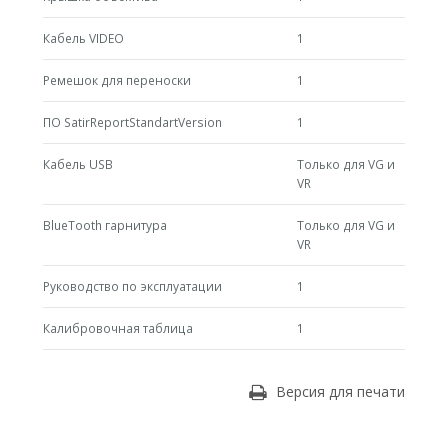
Кабель VIDEO
1
Ремешок для переноски
1
ПО SatirReportStandartVersion
1
Кабель USB
Только для VG и
VR
BlueTooth гарнитура
Только для VG и
VR
Руководство по эксплуатации
1
Калибровочная таблица
1
Версия для печати