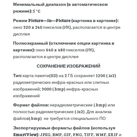
Минимальный диапазон (в автоматическом
режиме):
5 °C
Режим
Picture
—
In
—
Picture
(картинка в картинке):
окно 320 x 240 пикселов (ИК), располагается в центре
дисплея
Полноэкранный (отключение опции картинка в
картинке):
окно 640 x 480 пикселов (ИК),
располагается в центре дисплея
СОХРАНЕНИЕ ИЗОБРАЖЕНИЙ
Тип:
карта памяти(SD) на 2 ГБ сохраняет 1200 (.is2)
радиометрических инфра-красных или слитных
изображений; 3000 (.bmp) инфра-красных
изображений
Формат файлов:
нерадиометрические (.bmp) или
полностью радиометрические (.is2). Для анализа
файлов(.bmp) не требуется специального ПО
Экспортируемые форматы файлов (используя
SmartView):
JPEG, BMP, GIF, PNG, TIFF, WMF, EXIF и