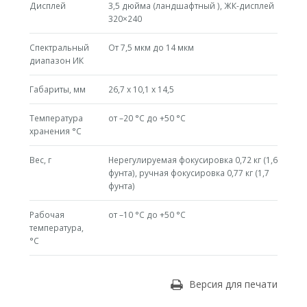
Дисплей
3,5 дюйма (ландшафтный ), ЖК-дисплей
320×240
Спектральный
От 7,5 мкм до 14 мкм
диапазон ИК
Габариты, мм
26,7 x 10,1 x 14,5
Температура
от –20 °C до +50 °C
хранения °C
Вес, г
Нерегулируемая фокусировка 0,72 кг (1,6
фунта), ручная фокусировка 0,77 кг (1,7
фунта)
Рабочая
от –10 °C до +50 °C
температура,
°С
Версия для печати