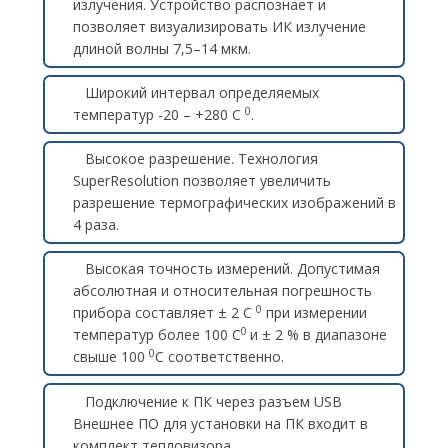
излучения. Устройство распознает и
позволяет визуализировать ИК излучение
длиной волны 7,5–14 мкм.
Широкий интервал определяемых
0
температур -20 – +280 С
.
Высокое разрешение. Технология
SuperResolution позволяет увеличить
разрешение термографических изображений в
4 раза.
Высокая точность измерений. Допустимая
абсолютная и относительная погрешность
0
прибора составляет ± 2 С
при измерении
0
температур более 100 С
и ± 2 % в диапазоне
0
свыше 100
С соответственно.
Подключение к ПК через разъем USB
Внешнее ПО для установки на ПК входит в
комплект тепловизора.