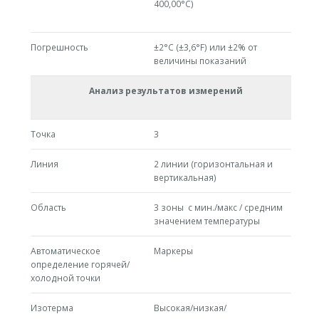
400,00°C)
Погрешность
±2°C (±3,6°F) или ±2% от
величины показаний
Анализ результатов измерений
Точка
3
Линия
2 линии (горизонтальная и
вертикальная)
Область
3 зоны с мин./макс / средним
значением температуры
Автоматическое
Маркеры
определение горячей/
холодной точки
Изотерма
Высокая/низкая/