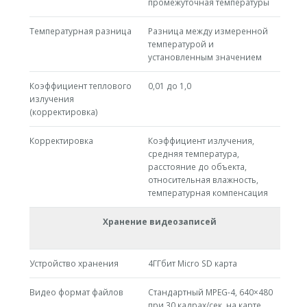
промежуточная температуры
Температурная разница
Разница между измеренной
температурой и
установленным значением
Коэффициент теплового
0,01 до 1,0
излучения
(корректировка)
Корректировка
Коэффициент излучения,
средняя температура,
расстояние до объекта,
относительная влажность,
температурная компенсация
Хранение видеозаписей
Устройство хранения
4ГГбит Micro SD карта
Видео формат файлов
Стандартный MPEG-4, 640×480
при 30 кадрах/сек, на карте