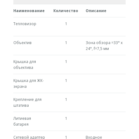
Наименование
Количество
Описание
Тепловизор
1
Объектив
1
Зона обзора =33° x
24°, f=7,5 мм
Крышка для
1
объектива
Крышка для ЖК-
1
экрана
Крепление для
1
штатива
Литиевая
1
батарея
Сетевой адаптер
1
Входное