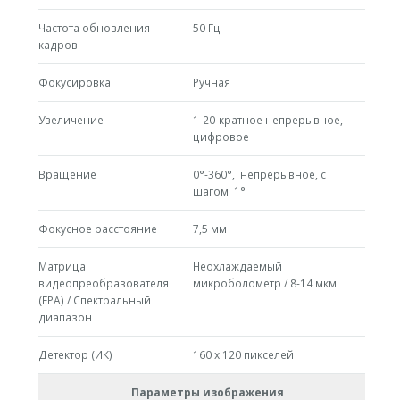
Частота обновления
50 Гц
кадров
Фокусировка
Ручная
Увеличение
1-20-кратное непрерывное,
цифровое
Вращение
0°-360°, непрерывное, с
шагом 1°
Фокусное расстояние
7,5 мм
Матрица
Неохлаждаемый
видеопреобразователя
микроболометр / 8-14 мкм
(FPA) / Спектральный
диапазон
Детектор (ИК)
160 x 120 пикселей
Параметры изображения