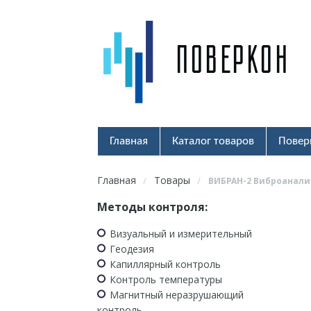
Главная
Каталог товаров
Повер
Главная
Товары
/
/
ВИБРАН-2 Виброанали
Методы контроля:
Визуальный и измерительный
Геодезия
Капиллярный контроль
Контроль температуры
Магнитный неразрушающий
контроль