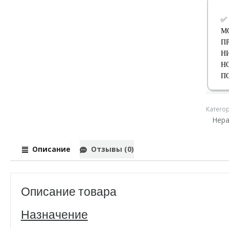
✅
М
П
Н
Н
П
Катего
Нера
Описание
Отзывы (0)
Описание товара
Назначение