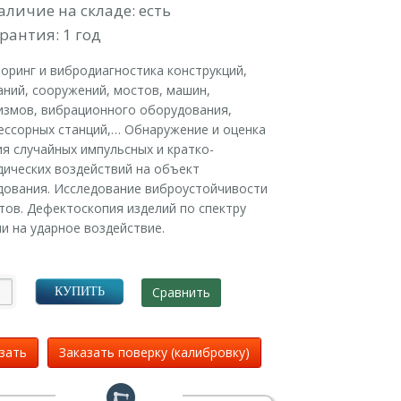
аличие на складе: есть
рантия: 1 год
оринг и вибродиагностика конструкций,
ний, сооружений, мостов, машин,
измов, вибрационного оборудования,
ессорных станций,… Обнаружение и оценка
я случайных импульсных и кратко-
дических воздействий на объект
дования. Исследование виброустойчивости
тов. Дефектоскопия изделий по спектру
и на ударное воздействие.
Сравнить
КУПИТЬ
зать
Заказать поверку (калибровку)