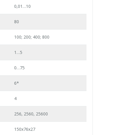
0,01…10
80
100; 200; 400; 800
1…5
0…75
6*
4
256, 2560, 25600
150x76x27