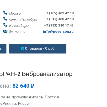
+7 (495) 409 42 18
Москва
+7 (812) 408 42 18
Санкт-Петербург
+7 (383) 310 17 43
Новосибирск
Эл. почта
info@povercon.ru
ты
0 товаров
0 руб.
БРАН-2 Виброанализатор
ена:
82 640
Р
УБ.
трана производитель: Россия
осРеестр: Россия