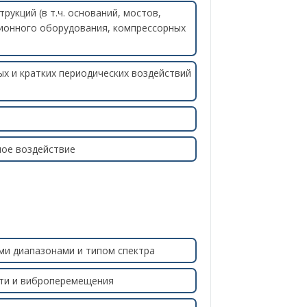
укций (в т.ч. оснований, мостов,
ационного оборудования, компрессорных
х и кратких периодических воздействий
ное воздействие
и диапазонами и типом спектра
ти и виброперемещения