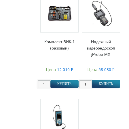
Комплект ВИК-1
Надежный
(базовый)
видеоэндоскоп
jProbe MX
Цена
12 010
Цена
58 030
Р
Р
УБ.
УБ.
КУПИТЬ
КУПИТЬ