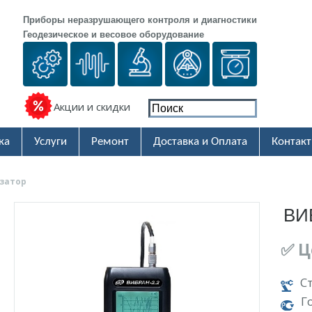
Приборы неразрушающего контроля и диагностики
Геодезическое и весовое оборудование
Акции и скидки
ка
Услуги
Ремонт
Доставка и Оплата
Контак
затор
ВИ
✅ Ц
С
Г