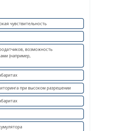
окая чувствительность
бродатчиков, возможность
ами (например,
абаритах
иторинга при высоком разрешении
абаритах
кумулятора