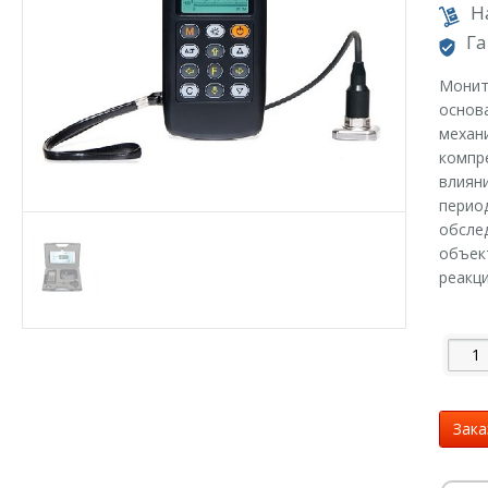
Н
Га
Монит
основа
механ
компр
влияни
перио
обсле
объек
реакци
Зака