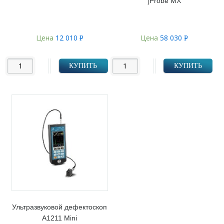
jProbe MX
Цена
12 010
Цена
58 030
Р
Р
УБ.
УБ.
КУПИТЬ
КУПИТЬ
Ультразвуковой дефектоскоп
А1211 Mini