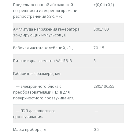
Пределы основной абсолютной
±(0,01t+0,1)
погрешности измерения времени
распространения УЗК, мкс
Амплитуда напряжения генератора
500±100
зондирующих импульсов , В
Рабочая частота колебаний, кГц
70±15
Питание два элемента АА.LR6, В
3
Габаритные размеры, мм
— электронного блока с
230х130х55
преобразователями (ПЭП) для
поверхностного прозвучивания;
— ПЭП для сквозного
—
прозвучивания.
Масса прибора, кг
0,5