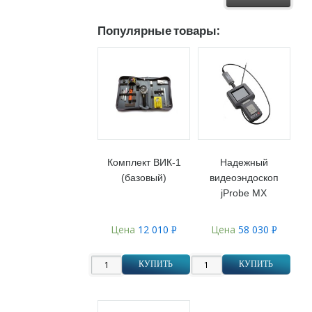
Популярные товары:
Комплект ВИК-1
Надежный
(базовый)
видеоэндоскоп
jProbe MX
Цена
12 010
Цена
58 030
Р
Р
УБ.
УБ.
КУПИТЬ
КУПИТЬ