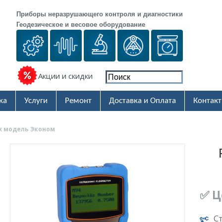
Приборы неразрушающего контроля и диагностики
Геодезическое и весовое оборудование
Акции и скидки
ка
Услуги
Ремонт
Доставка и Оплата
Контак
x модель Эконом
✅ Ц
С