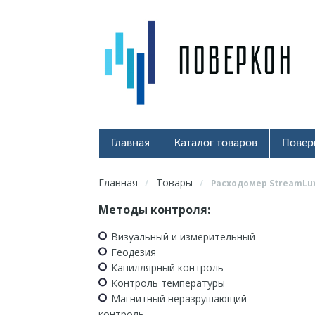
Главная
Каталог товаров
Повер
Главная
Товары
/
/
Расходомер StreamLu
Методы контроля:
Визуальный и измерительный
Геодезия
Капиллярный контроль
Контроль температуры
Магнитный неразрушающий
контроль