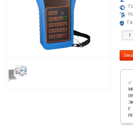
Г
Н
Га
Зака
✅
М
П
Э
Г
П