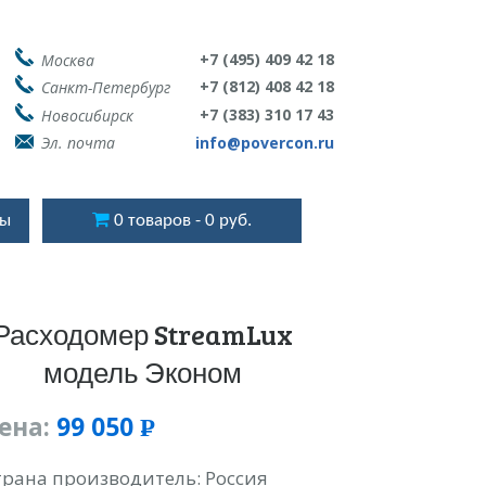
+7 (495) 409 42 18
Москва
+7 (812) 408 42 18
Санкт-Петербург
+7 (383) 310 17 43
Новосибирск
Эл. почта
info@povercon.ru
ты
0 товаров
0 руб.
Расходомер StreamLux
модель Эконом
ена:
99 050
Р
УБ.
трана производитель: Россия