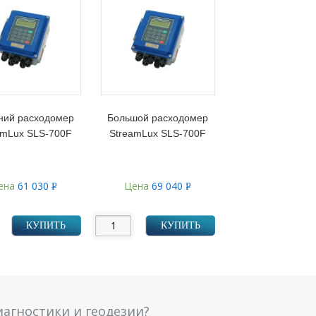
ний расходомер
Большой расходомер
amLux SLS-700F
StreamLux SLS-700F
ена
61 030
Цена
69 040
Р
Р
УБ.
УБ.
КУПИТЬ
КУПИТЬ
агностики и геодезии?