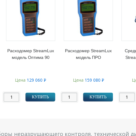
Расходомер StreamLux
Расходомер StreamLux
Сред
модель Оптима 90
модель ПРО
Stre
Цена
129 060
Цена
159 080
Ц
Р
Р
УБ.
УБ.
КУПИТЬ
КУПИТЬ
боры неразрушающего контроля, технической ди