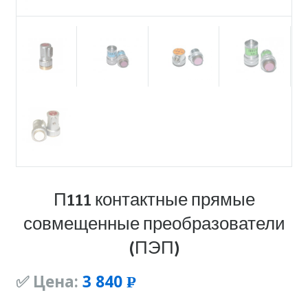
П111 контактные прямые
совмещенные преобразователи
(ПЭП)
✅ Цена:
3 840
Р
УБ.