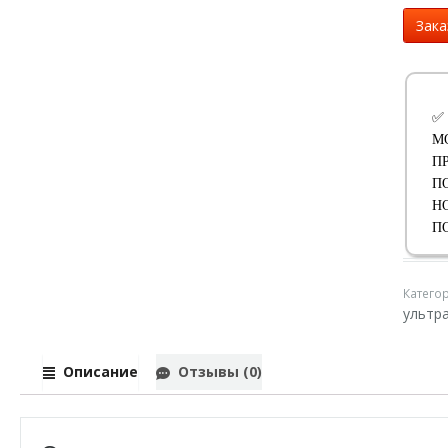
Зака
✅
М
П
П
Н
П
Катего
ультр
Описание
Отзывы (0)