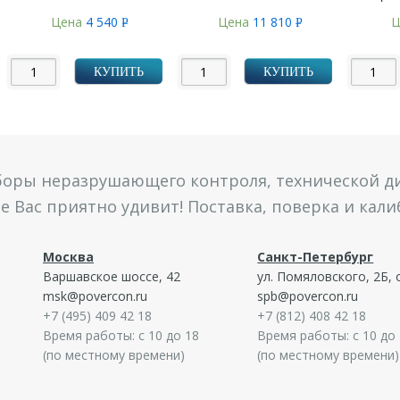
Цена
4 540
Цена
11 810
Ц
Р
Р
УБ.
УБ.
КУПИТЬ
КУПИТЬ
боры неразрушающего контроля, технической ди
 Вас приятно удивит! Поставка, поверка и кал
Москва
Санкт-Петербург
Варшавское шоссе, 42
ул. Помяловского, 2Б, 
msk@povercon.ru
spb@povercon.ru
+7 (495) 409 42 18
+7 (812) 408 42 18
Время работы: с 10 до 18
Время работы: с 10 до
(по местному времени)
(по местному времени)