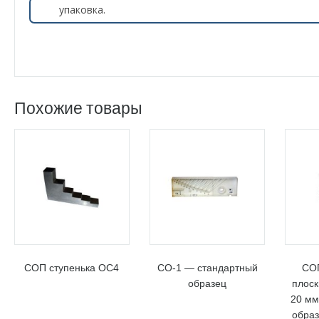
упаковка.
Похожие товары
СОП ступенька ОС4
СО-1 — стандартный
СОП
образец
плоск
20 мм
образ