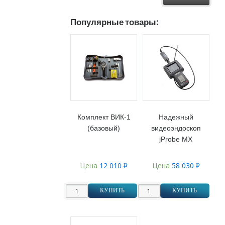
Популярные товары:
Комплект ВИК-1
Надежный
(базовый)
видеоэндоскоп
jProbe MX
Цена
12 010
Цена
58 030
Р
Р
УБ.
УБ.
КУПИТЬ
КУПИТЬ