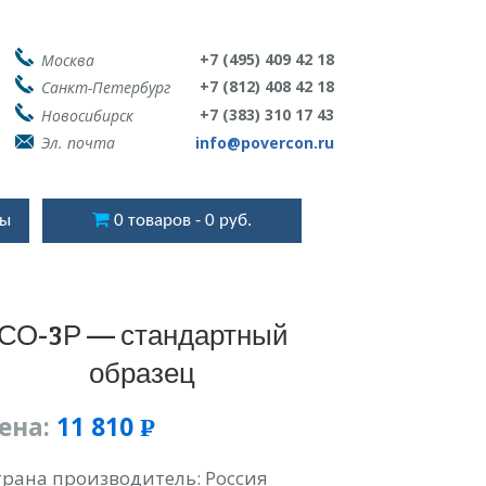
+7 (495) 409 42 18
Москва
+7 (812) 408 42 18
Санкт-Петербург
+7 (383) 310 17 43
Новосибирск
Эл. почта
info@povercon.ru
ты
0 товаров
0 руб.
СО-3Р — стандартный
образец
ена:
11 810
Р
УБ.
трана производитель: Россия