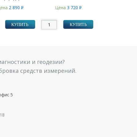
ена
2 890
Цена
3 720
Р
Р
УБ.
УБ.
КУПИТЬ
КУПИТЬ
агностики и геодезии?
ибровка средств измерений.
офис 5
 18