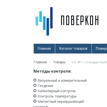
Главная
Каталог товаров
Повер
Главная
Товары
/
/
СО-3Р — стандартный
Методы контроля:
Визуальный и измерительный
Геодезия
Капиллярный контроль
Контроль температуры
Магнитный неразрушающий
контроль