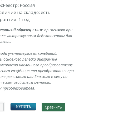
осРеестр: Россия
аличие на складе: есть
рантия: 1 год
артный образец СО-3Р
применяют при
оле ультразвуковым дефектоскопом для
ления:
вода ультразвуковых колебаний;
ы основного лепеска диаграммы
вленности наклонного преобразователя;
сного коэффициента преобразования при
ле рельсового или близкого к нему по
ическим свойствам металла;
ы преобразователя.
Сравнить
КУПИТЬ