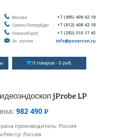
+7 (495) 409 42 18
Москва
+7 (812) 408 42 18
Санкт-Петербург
+7 (383) 310 17 43
Новосибирск
Эл. почта
info@povercon.ru
ты
0 товаров
0 руб.
идеоэндоскоп jProbe LP
ена:
982 490
Р
УБ.
трана производитель: Россия
осРеестр: Россия