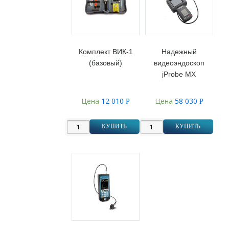
Комплект ВИК-1
Надежный
(базовый)
видеоэндоскоп
jProbe MX
Цена
12 010
Цена
58 030
Р
Р
УБ.
УБ.
КУПИТЬ
КУПИТЬ