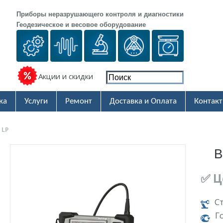
Приборы неразрушающего контроля и диагностики
Геодезическое и весовое оборудование
Акции и скидки
ка
Услуги
Ремонт
Доставка и Оплата
Контак
 LP
В
✅ Ц
С
Г