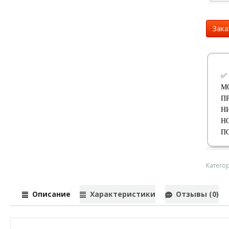
Зака
✅
М
П
Н
Н
П
Катего
Описание
Характеристики
Отзывы (0)