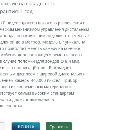
аличие на складе: есть
рантия: 1 год
 LP видеоэндоскоп высокого разрешения с
ическим механизмом управления дистальным
м зонда, позволяющим подключать сменные
длиной до 8 метров. Модель LP уникальна
то позволяет менять камеру на кончике
, избегая дорогостоящего ремонта всего
в случае поломки (для зондов Ø 8,4 мм).
всего прочего, jProbe LP обладает
твенным дисплеем с широкой диагональю и
шением камеры 440,000 пиксел. Прибор
овлен из современных материалов и
етствует самым высоким стандартам
ности для использования в
шленности.
Сравнить
КУПИТЬ