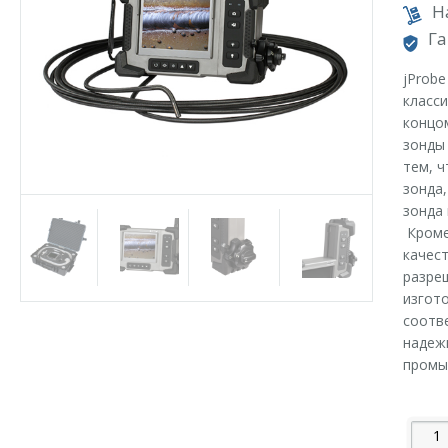
Н
Га
jProbe
класс
концо
зонды 
тем, ч
зонда
зонда 
Кроме 
качес
разре
изгот
соотв
надеж
промы