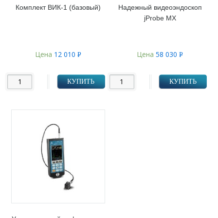
Комплект ВИК-1 (базовый)
Надежный видеоэндоскоп
jProbe MX
Цена
12 010
Цена
58 030
Р
Р
УБ.
УБ.
КУПИТЬ
КУПИТЬ