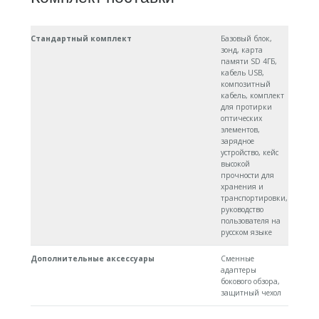
Стандартный комплект
Базовый блок,
зонд, карта
памяти SD 4ГБ,
кабель USB,
композитный
кабель, комплект
для протирки
оптических
элементов,
зарядное
устройство, кейс
высокой
прочности для
хранения и
транспортировки,
руководство
пользователя на
русском языке
Дополнительные аксессуары
Сменные
адаптеры
бокового обзора,
защитный чехол