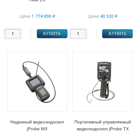
Цена
1 774 890
Цена
40 920
Р
Р
УБ.
УБ.
КУПИТЬ
КУПИТЬ
Надежный видеоэндоскоп
Портативный управляемый
jProbe MX
видеоэндоскоп jProbe TX