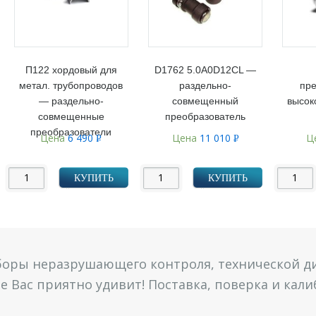
П122 хордовый для
D1762 5.0A0D12CL —
метал. трубопроводов
раздельно-
пре
— раздельно-
совмещенный
высок
совмещенные
преобразователь
преобразователи
Цена
6 490
Цена
11 010
Ц
Р
Р
УБ.
УБ.
КУПИТЬ
КУПИТЬ
боры неразрушающего контроля, технической ди
 Вас приятно удивит! Поставка, поверка и кал