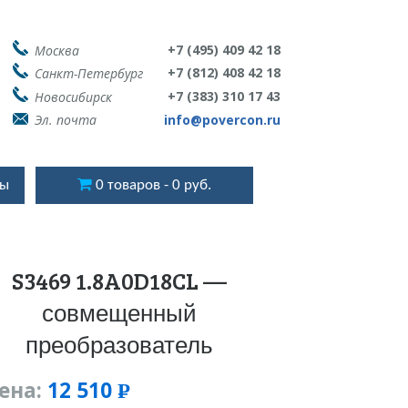
+7 (495) 409 42 18
Москва
+7 (812) 408 42 18
Санкт-Петербург
+7 (383) 310 17 43
Новосибирск
Эл. почта
info@povercon.ru
ты
0 товаров
0 руб.
S3469 1.8A0D18CL —
совмещенный
преобразователь
ена:
12 510
Р