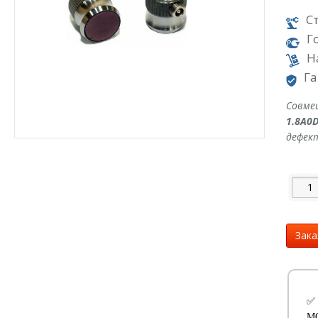
С
Г
Н
Га
Совме
1.8A0
дефект
Зака
✅
М