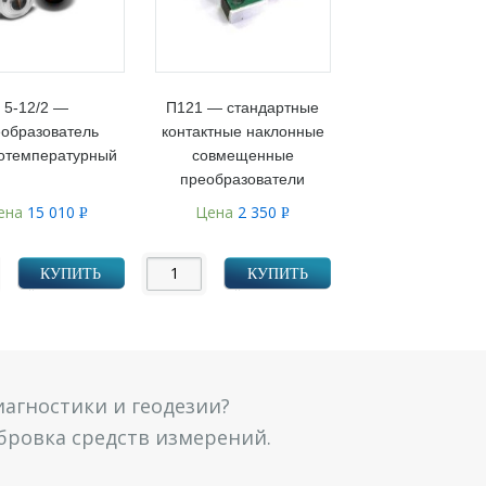
5-12/2 —
П121 — стандартные
образователь
контактные наклонные
отемпературный
совмещенные
преобразователи
ена
15 010
Цена
2 350
Р
Р
УБ.
УБ.
КУПИТЬ
КУПИТЬ
агностики и геодезии?
ибровка средств измерений.