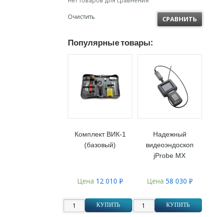
Нет товаров для сравнения
Очистить
СРАВНИТЬ
Популярные товары:
Комплект ВИК-1
Надежный
(базовый)
видеоэндоскоп
jProbe MX
Цена
12 010
Цена
58 030
Р
Р
УБ.
УБ.
КУПИТЬ
КУПИТЬ