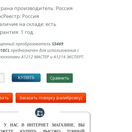
УБ.
трана производитель: Россия
осРеестр: Россия
аличие на складе: есть
рантия: 1 год
щенный преобразователь
S3469
D18CL
предназначен для использования с
оскопами А1212 МАСТЕР и А1214 ЭКСПЕРТ.
Сравнить
КУПИТЬ
зать
Заказать поверку (калибровку)
 У НАС В ИНТЕРНЕТ МАГАЗИНЕ, ВЫ
ОЖЕТЕ КУПИТЬ ВЫСОКО ТОЧНЫЙ