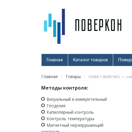
Главная
Каталог товаров
Повер
Главная
Товары
/
/
S3469 1.8A0D18CL — 
Методы контроля:
Визуальный и измерительный
Геодезия
Капиллярный контроль
Контроль температуры
Магнитный неразрушающий
контроль