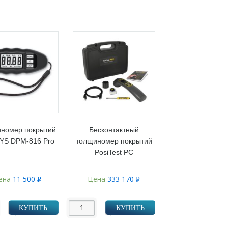
номер покрытий
Бесконтактный
YS DPM-816 Pro
толщиномер покрытий
PosiTest PC
ена
11 500
Цена
333 170
Р
Р
УБ.
УБ.
КУПИТЬ
КУПИТЬ