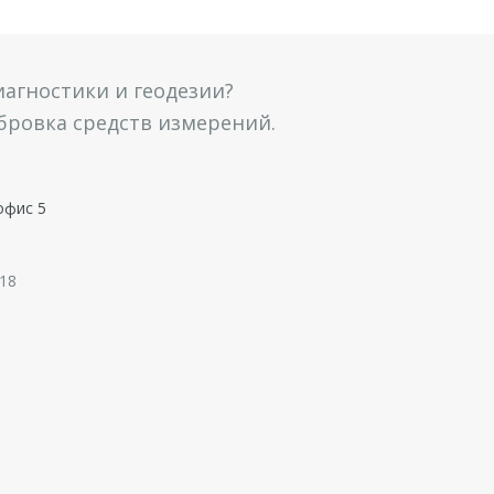
агностики и геодезии?
ибровка средств измерений.
офис 5
 18