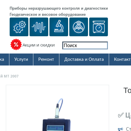
Приборы неразрушающего контроля и диагностики
Геодезическое и весовое оборудование
Акции и скидки
ка
Услуги
Ремонт
Доставка и Оплата
Контак
й МТ 2007
Т
✅ Ц
С