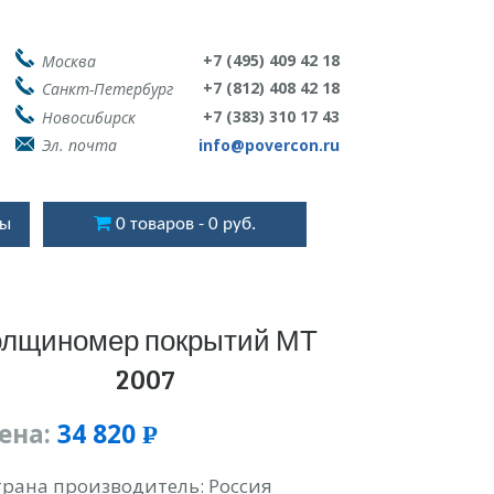
+7 (495) 409 42 18
Москва
+7 (812) 408 42 18
Санкт-Петербург
+7 (383) 310 17 43
Новосибирск
Эл. почта
info@povercon.ru
ты
0 товаров
0 руб.
олщиномер покрытий МТ
2007
ена:
34 820
Р
УБ.
трана производитель: Россия