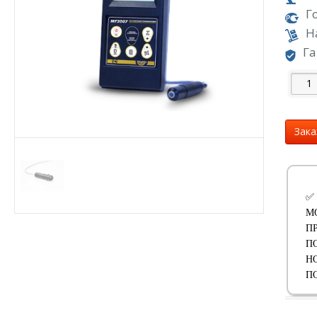
Г
Н
Га
Зака
✅
М
П
П
Н
П