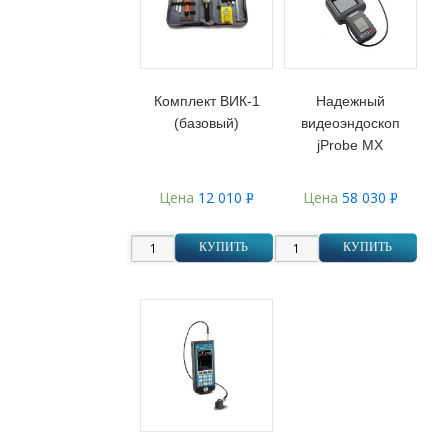
Комплект ВИК-1
Надежный
(базовый)
видеоэндоскоп
jProbe MX
Цена
12 010
Цена
58 030
Р
Р
УБ.
УБ.
КУПИТЬ
КУПИТЬ