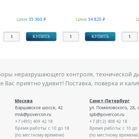
Цена
35 360
Цена
34 820
Ц
Р
Р
УБ.
УБ.
КУПИТЬ
КУПИТЬ
боры неразрушающего контроля, технической ди
 Вас приятно удивит! Поставка, поверка и кал
Москва
Санкт-Петербург
Варшавское шоссе, 42
ул. Помяловского, 2Б, 
msk@povercon.ru
spb@povercon.ru
+7 (495) 409 42 18
+7 (812) 408 42 18
Время работы: с 10 до 18
Время работы: с 10 до
(по местному времени)
(по местному времени)