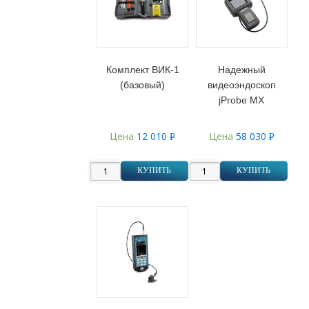
Комплект ВИК-1
Надежный
(базовый)
видеоэндоскоп
jProbe MX
Цена
12 010
Цена
58 030
Р
Р
УБ.
УБ.
КУПИТЬ
КУПИТЬ