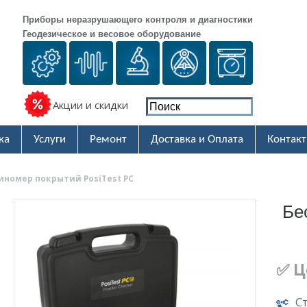
Приборы неразрушающего контроля и диагностики
Геодезическое и весовое оборудование
Акции и скидки
ка
Услуги
Ремонт
Доставка и Оплата
Контак
номер покрытий PosiTest PC
Бе
✅ Ц
С