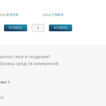
ена
8 910
Цена
7 500
Р
Р
УБ.
УБ.
КУПИТЬ
КУПИТЬ
агностики и геодезии?
ибровка средств измерений.
офис 5
 18