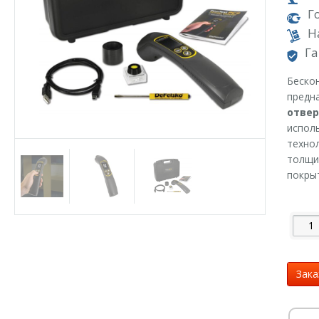
Г
Н
Га
Беско
предн
отвер
испол
техно
толщи
покры
Зака