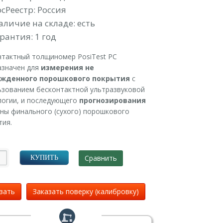
осРеестр: Россия
аличие на складе: есть
рантия: 1 год
нтактный толщиномер PosiTest PC
азначен для
измерения не
жденного порошкового покрытия
с
ьзованием бесконтактной ультразвуковой
логии, и последующего
прогнозирования
ны финального (сухого) порошкового
тия.
Сравнить
КУПИТЬ
зать
Заказать поверку (калибровку)