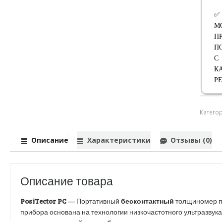
✅
М
П
П
С
К
Р
Катего
Описание
Характеристики
Отзывы (0)
Описание товара
PosiTector PC
— Портативный
бесконтактный
толщиномер по
прибора основана на технологии низкочастотного ультразвука