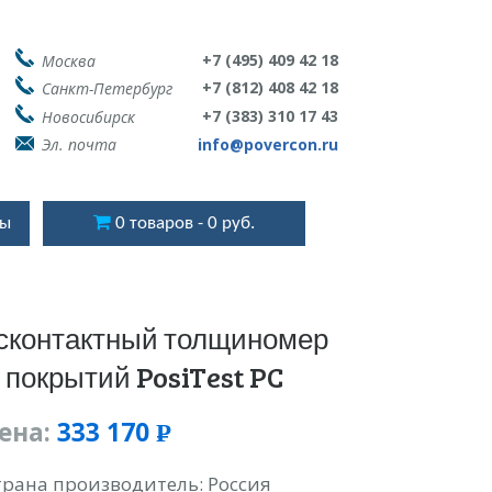
+7 (495) 409 42 18
Москва
+7 (812) 408 42 18
Санкт-Петербург
+7 (383) 310 17 43
Новосибирск
Эл. почта
info@povercon.ru
ты
0 товаров
0 руб.
сконтактный толщиномер
покрытий PosiTest PC
ена:
333 170
Р
УБ.
трана производитель: Россия