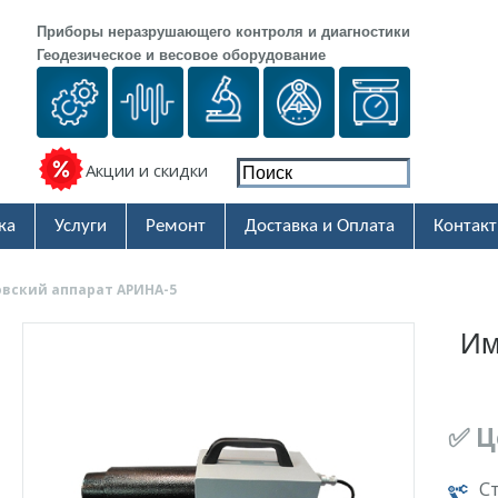
Приборы неразрушающего контроля и диагностики
Геодезическое и весовое оборудование
Акции и скидки
ка
Услуги
Ремонт
Доставка и Оплата
Контак
вский аппарат АРИНА-5
Им
✅ Ц
С