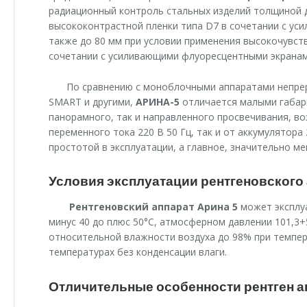
радиационный контроль стальных изделий толщиной 
высококонтрастной пленки типа D7 в сочетании с ус
также до 80 мм при условии применения высокочувств
сочетании с усиливающими флуоресцентными экранами
По сравнению с моноблочными аппаратами непрер
SMART и другими,
АРИНА-5
отличается малыми габар
панорамного, так и направленного просвечивания, в
переменного тока 220 В 50 Гц, так и от аккумулятора
простотой в эксплуатации, а главное, значительно м
Условия эксплуатации рентгеновского
Рентгеновский аппарат Арина 5
может эксплу
минус 40 до плюс 50°С, атмосферном давлении 101,3+5,
относительной влажности воздуха до 98% при темпера
температурах без конденсации влаги.
Отличительные особенности рентген а