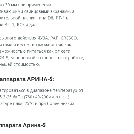
до 30 мм при применении
иливающими свинцовыми экранами, а
ительной пленки типа D8, PT-1 в
 ВП-1, RCF и др.
ывного действия ЯУЗА, РАП, ERESCO,
итами и весом, возможностью как
озможностью питаться как от сети
 24 В, мгновенной готовностью к работе,
еньшей стоимостью.
 аппарата АРИНА-5:
атироваться в диапазоне температур от
3-25,6кПа (760+40-200мм рт. ст.),
туре плюс 25°С и при более низких
ппарата Арина-5