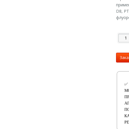
приме
D8, PT
флуоре
Зака
✅
М
П
А
П
К
Р