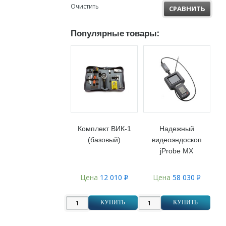
Очистить
СРАВНИТЬ
Популярные товары:
Комплект ВИК-1
Надежный
(базовый)
видеоэндоскоп
jProbe MX
Цена
12 010
Цена
58 030
Р
Р
УБ.
УБ.
КУПИТЬ
КУПИТЬ