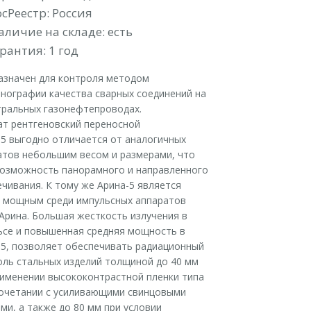
осРеестр: Россия
аличие на складе: есть
рантия: 1 год
азначен для контроля методом
енографии качества сварных соединений на
тральных газонефтепроводах.
ат рентгеновский переносной
-5 выгодно отличается от аналогичных
атов небольшим весом и размерами, что
возможность панорамного и направленного
чивания. К тому же Арина-5 является
 мощным среди импульсных аппаратов
Арина. Большая жесткость излучения в
ьсе и повышенная средняя мощность в
-5, позволяет обеспечивать радиационный
оль стальных изделий толщиной до 40 мм
рименении высококонтрастной пленки типа
сочетании с усиливающими свинцовыми
ми, а также до 80 мм при условии