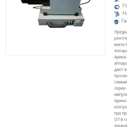
Г
Н
Га
Предн
рентг
магис
Аппар
Арина
аппар
дает 
просве
самым
серии 
импул
Арина
контр
при п
D7 в 
экрана