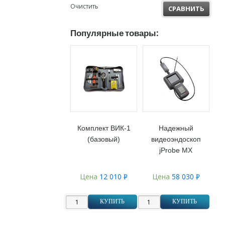
Очистить
СРАВНИТЬ
Популярные товары:
Комплект ВИК-1
Надежный
(базовый)
видеоэндоскоп
jProbe MX
Цена
12 010
Цена
58 030
Р
Р
УБ.
УБ.
КУПИТЬ
КУПИТЬ