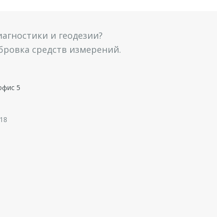
агностики и геодезии?
ибровка средств измерений.
офис 5
 18