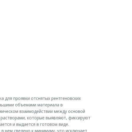
ка для проявки отснятых рентгеновских
ольшими объемами материала в
имическом взаимодействии между основой
 растворами, которые выявляют, фиксируют
ается и выдается в готовом виде.
 в нем сведено к минимуму, что исключает