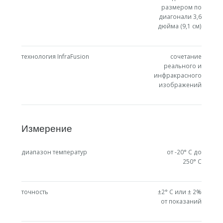
размером по
диагонали 3,6
дюйма (9,1 см)
технология InfraFusion
сочетание
реального и
инфракрасного
изображений
Измерение
диапазон температур
от -20° C до
250° C
точность
±2° C или ± 2%
от показаний