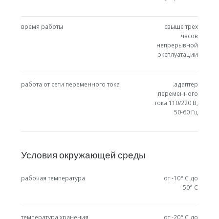
время работы
свыше трех
часов
непрерывной
эксплуатации
работа от сети переменного тока
.адаптер
переменного
тока 110/220 В,
50-60 Гц
Условия окружающей среды
рабочая температура
от -10° C до
50° C
температура хранения
от -20° C до