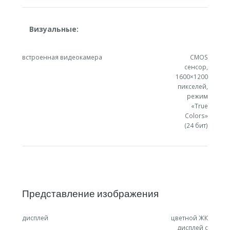
Визуальные:
встроенная видеокамера
CMOS
сенсор,
1600×1200
пикселей,
режим
«True
Colors»
(24 бит)
Представление изображения
дисплей
цветной ЖК
дисплей с