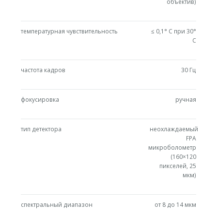
объектив)
температурная чувствительность
≤ 0,1° С при 30°
C
частота кадров
30 Гц
фокусировка
ручная
тип детектора
неохлаждаемый
FPA
микроболометр
(160×120
пикселей, 25
мкм)
спектральный диапазон
от 8 до 14 мкм