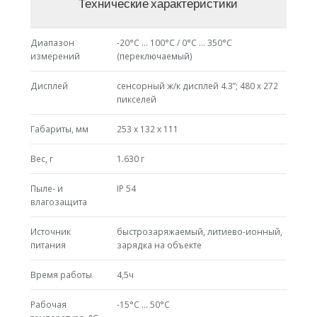
Технические характеристики
Диапазон
-20°C … 100°C / 0°C … 350°C
измерений
(переключаемый)
Дисплей
сенсорный ж/к дисплей 4.3”; 480 x 272
пикселей
Габариты, мм
253 x 132 x 111
Вес, г
1.630 г
Пыле- и
IP 54
влагозащита
Источник
быстрозаряжаемый, литиево-ионный,
питания
зарядка на объекте
Время работы
4,5ч
Рабочая
-15°C … 50°C