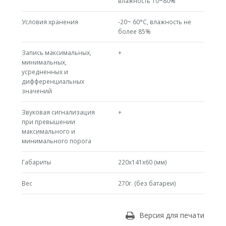
влажность 10~80%
Условия хранения
-20~ 60°С, влажность не
более 85%
Запись максимальных,
+
минимальных,
усредненных и
дифференциальных
значений
Звуковая сигнализация
+
при превышении
максимального и
минимального порога
Габариты
220x141x60 (мм)
Вес
270г. (без батареи)
Версия для печати