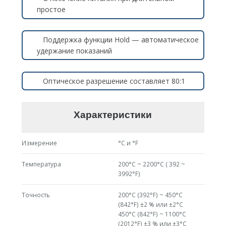
простое
Поддержка функции Hold — автоматическое
удержание показаний
Оптическое разрешение составляет 80:1
Характеристики
Измерение
°С и °F
Температура
200°С ~ 2200°С ( 392 ~
3992°F)
Точность
200°С (392°F) ~ 450°С
(842°F) ±2 % или ±2°С
450°С (842°F) ~ 1100°С
(2012°F) ±3 % или ±3°С