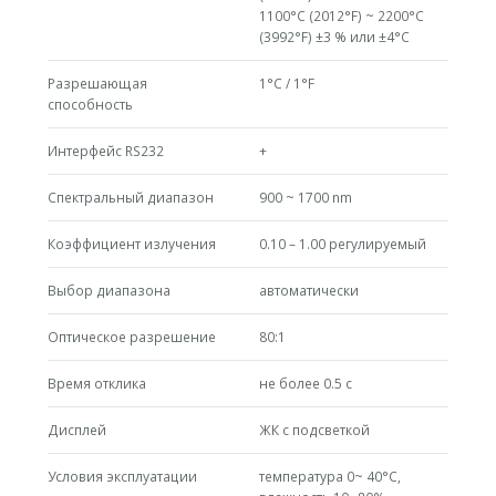
1100°С (2012°F) ~ 2200°С
(3992°F) ±3 % или ±4°С
Разрешающая
1°С / 1°F
способность
Интерфейс RS232
+
Спектральный диапазон
900 ~ 1700 nm
Коэффициент излучения
0.10 – 1.00 регулируемый
Выбор диапазона
автоматически
Оптическое разрешение
80:1
Время отклика
не более 0.5 с
Дисплей
ЖК с подсветкой
Условия эксплуатации
температура 0~ 40°С,