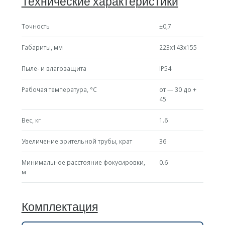
Технические характеристики
Точность
±0,7
Габариты, мм
223х143х155
Пыле- и влагозащита
IP54
Рабочая температура, °С
от — 30 до +
45
Вес, кг
1.6
Увеличение зрительной трубы, крат
36
Минимальное расстояние фокусировки,
0.6
м
Комплектация