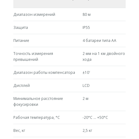
Диапазон измерений
80 м
Защита
IP55
Питание
4 батареи типа АА
Точность измерения
2 мм на 1 км двойного
превышений
хода
Диапазон работы компенсатора
±10′
Дисплей
LCD
Минимальное расстояние
2 м
фокусировки
Рабочая температура, °С
-20°C … +50°C
Вес, кг
2,5 кг