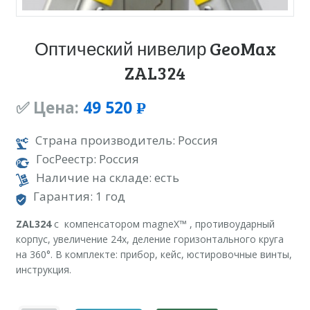
Оптический нивелир GeoMax
ZAL324
✅ Цена:
49 520
Р
УБ.
Страна производитель: Россия
ГосРеестр: Россия
Наличие на складе: есть
Гарантия: 1 год
ZAL324
с компенсатором magneX™ , противоударный
корпус, увеличение 24x, деление горизонтального круга
на 360°. В комплекте: прибор, кейс, юстировочные винты,
инструкция.