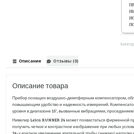
П
Н
Н
П
Катего
Описание
Отзывы (0)
Описание товара
Прибор оснащен воздушно-демпферным компенсатором, обл
повышающим удобство и надежность измерений. Компенсатор
уровня в диапазоне 15‘, вызванные вибрациями, проседанием
Нивелир Leica RUNNER 24 может похвастаться фирменной п
получить четкое и контрастное изображение при любых усло
24-х кратное увеличение зрительной трубы снижают нагрузку 