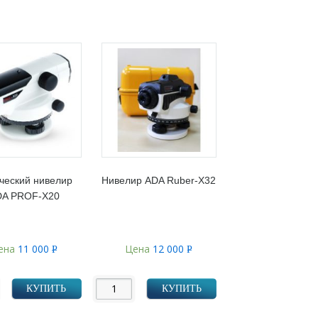
ческий нивелир
Нивелир ADA Ruber-Х32
DA PROF-X20
ена
11 000
Цена
12 000
Р
Р
УБ.
УБ.
КУПИТЬ
КУПИТЬ