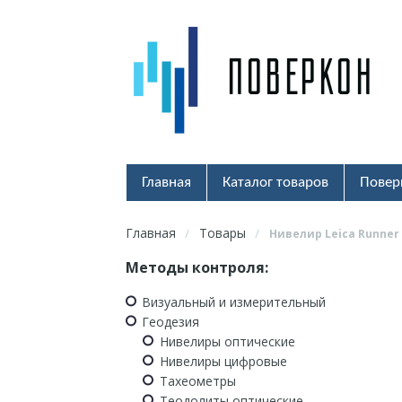
Главная
Каталог товаров
Повер
Главная
Товары
/
/
Нивелир Leica Runner 
Методы контроля:
Визуальный и измерительный
Геодезия
Нивелиры оптические
Нивелиры цифровые
Тахеометры
Теодолиты оптические