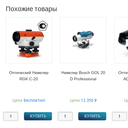
Похожие товары
Оптический Нивелир
Нивелир Bosch GOL 20
Опти
RGK C-20
D Professional
A
Цена
Бесплатно!
Цена
12 350
Ц
Р
УБ.
КУПИТЬ
КУПИТЬ