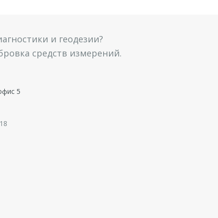
агностики и геодезии?
ибровка средств измерений.
офис 5
 18