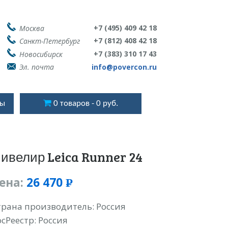
+7 (495) 409 42 18
Москва
+7 (812) 408 42 18
Санкт-Петербург
+7 (383) 310 17 43
Новосибирск
Эл. почта
info@povercon.ru
ты
0 товаров
0 руб.
ивелир Leica Runner 24
ена:
26 470
Р
УБ.
трана производитель: Россия
осРеестр: Россия