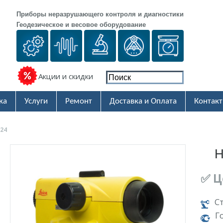
Приборы неразрушающего контроля и диагностики
Геодезическое и весовое оборудование
Акции и скидки
ка
Услуги
Ремонт
Доставка и Оплата
Контак
24
Н
✅ Ц
С
Г