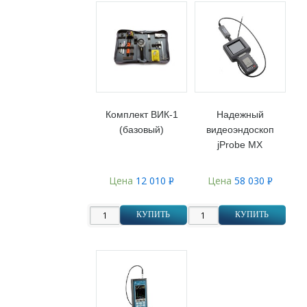
Комплект ВИК-1
Надежный
(базовый)
видеоэндоскоп
jProbe MX
Цена
12 010
Цена
58 030
Р
Р
УБ.
УБ.
КУПИТЬ
КУПИТЬ