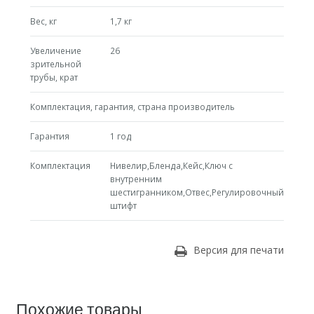
Вес, кг
1,7 кг
Увеличение
26
зрительной
трубы, крат
Комплектация, гарантия, страна производитель
Гарантия
1 год
Комплектация
Нивелир,Бленда,Кейс,Ключ с
внутренним
шестигранником,Отвес,Регулировочный
штифт
Версия для печати
Похожие товары