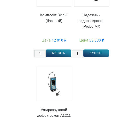
Комплект ВИК-1
Надежный
(базовый)
видеоэндоскоп
jProbe MX
Цена
12 010
Цена
58 030
Р
Р
УБ.
УБ.
КУПИТЬ
КУПИТЬ
Ультразвуковой
дефектоскоп А1211