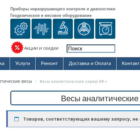
Приборы неразрушающего контроля и диагностики
Геодезическое и весовое оборудование
Акции и скидки
ка
Услуги
Ремонт
Доставка и Оплата
Контак
итические весы
/
Весы аналитические серии HR-i
Весы аналитические 
Товаров, соответствующих вашему запросу, не