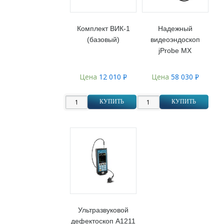
Комплект ВИК-1
Надежный
(базовый)
видеоэндоскоп
jProbe MX
Цена
12 010
Цена
58 030
Р
Р
УБ.
УБ.
КУПИТЬ
КУПИТЬ
Ультразвуковой
дефектоскоп А1211