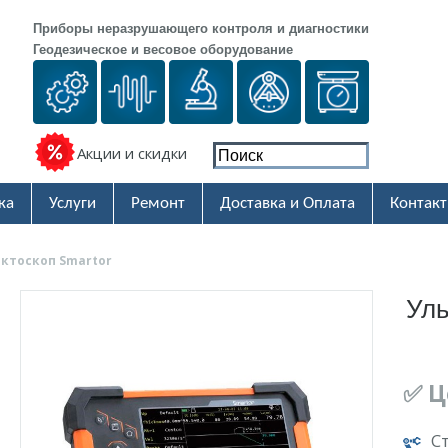
Приборы неразрушающего контроля и диагностики
Геодезическое и весовое оборудование
Акции и скидки
ка
Услуги
Ремонт
Доставка и Оплата
Контак
ктоскоп Smartor
Уль
✅ Ц
С