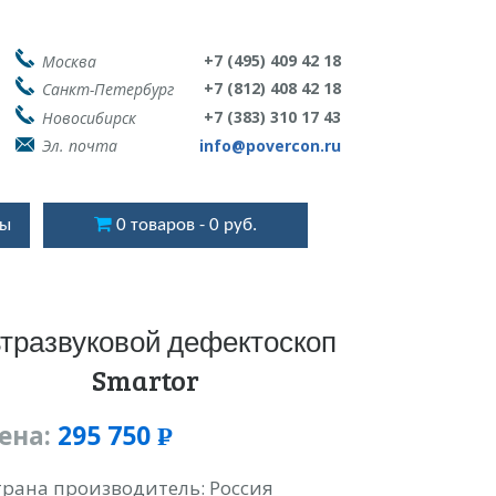
+7 (495) 409 42 18
Москва
+7 (812) 408 42 18
Санкт-Петербург
+7 (383) 310 17 43
Новосибирск
Эл. почта
info@povercon.ru
ты
0 товаров
0 руб.
тразвуковой дефектоскоп
Smartor
ена:
295 750
Р
УБ.
трана производитель: Россия