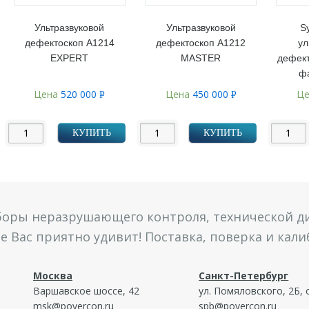
Ультразвуковой
Ультразвуковой
S
дефектоскоп А1214
дефектоскоп А1212
ул
EXPERT
MASTER
дефект
ф
Цена
520 000
Цена
450 000
Ц
Р
Р
УБ.
УБ.
КУПИТЬ
КУПИТЬ
боры неразрушающего контроля, технической ди
 Вас приятно удивит! Поставка, поверка и кал
Москва
Санкт-Петербург
Варшавское шоссе, 42
ул. Помяловского, 2Б, 
msk@povercon.ru
spb@povercon.ru