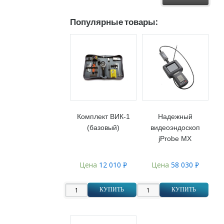
Популярные товары:
Комплект ВИК-1
Надежный
(базовый)
видеоэндоскоп
jProbe MX
Цена
12 010
Цена
58 030
Р
Р
УБ.
УБ.
КУПИТЬ
КУПИТЬ