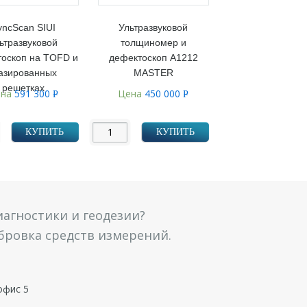
yncScan SIUI
Ультразвуковой
ьтразвуковой
толщиномер и
оскоп на TOFD и
дефектоскоп А1212
азированных
MASTER
решетках
ена
591 300
Цена
450 000
Р
Р
УБ.
УБ.
КУПИТЬ
КУПИТЬ
агностики и геодезии?
ибровка средств измерений.
офис 5