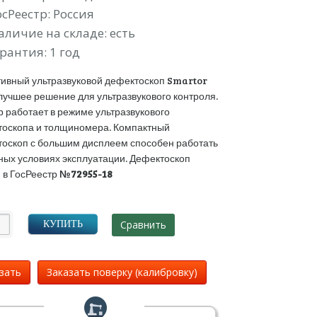
осРеестр: Россия
аличие на складе: есть
рантия: 1 год
ивный ультразвуковой дефектоскоп Smartor
лучшее решение для ультразвукового контроля.
 работает в режиме ультразвукового
оскопа и толщиномера. Компактный
оскоп с большим дисплеем способен работать
ных условиях эксплуатации. Дефектоскоп
 в ГосРеестр
№72955-18
Сравнить
КУПИТЬ
зать
Заказать поверку (калибровку)