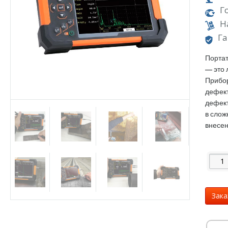
Г
Н
Га
Портат
— это 
Прибор
дефект
дефект
в слож
внесен
Зака