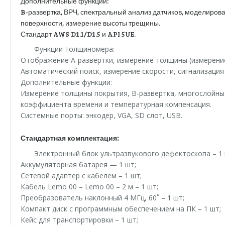
Дополнительные функции:
B-развертка, ВРЧ, спектральный анализ датчиков, моделиров
поверхности, измерение высоты трещины.
Стандарт AWS D1.1/D1.5 и API 5UE.
Функции толщиномера:
Отображение A-развертки, измерение толщины (измерение
Автоматический поиск, измерение скорости, сигнализация
Дополнительные функции:
Измерение толщины покрытия, B-развертка, многослойны
коэффициента времени и температурная компенсация.
Системные порты: энкодер, VGA, SD слот, USB.
Стандартная комплектация:
Электронный блок ультразвукового дефектоскопа – 1 
Аккумуляторная батарея — 1 шт;
Сетевой адаптер с кабелем – 1 шт;
Кабель Lemo 00 – Lemo 00 – 2 м – 1 шт;
Преобразователь наклонный 4 МГц, 60˚ – 1 шт;
Компакт диск с программным обеспечением на ПК – 1 шт;
Кейс для транспортировки – 1 шт;