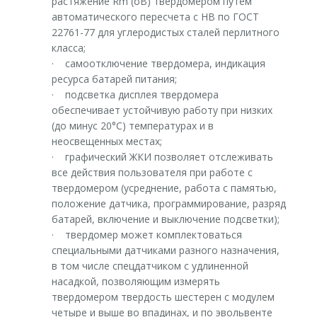
растяжение Rm (σB) твердомером путем
автоматического пересчета с НВ по ГОСТ
22761-77 для углеродистых сталей перлитного
класса;
· самоотключение твердомера, индикация
ресурса батарей питания;
· подсветка дисплея твердомера
обеспечивает устойчивую работу при низких
(до минус 20°С) температурах и в
неосвещенных местах;
· графический ЖКИ позволяет отслеживать
все действия пользователя при работе с
твердомером (усреднение, работа с памятью,
положение датчика, программирование, разряд
батарей, включение и выключение подсветки);
· твердомер может комплектоваться
специальными датчиками разного назначения,
в том числе спецдатчиком с удлиненной
насадкой, позволяющим измерять
твердомером твердость шестерен с модулем
четыре и выше во впадинах, и по эвольвенте