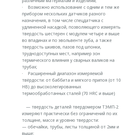
различным материалам и изделиям;
· Возможно использование с одним и тем же
прибором нескольких датчиков разного
назначения, в том числе спецдатчика с
удлиненной насадкой, позволяющего измерять
твердость шестерен с модулем четыре и выше
во впадинах и по эвольвенте зуба, а также
твердость шкивов, пазов под шпонки,
труднодоступных мест, например зон
термического влияния у сварных валиков на
трубах;
· Расширенный диапазон измеряемой
твёрдости: от баббита и мягкого припоя (от 10
НВ) до высоколегированных
термообработанных сталей (70 HRС и выше)
— твердость деталей твердомером ТЭМП-2
измеряют практически без ограничений по их
толщине, массе и уровню твердости:
— обечайки, трубы, листы толщиной от 2мм и
выше;