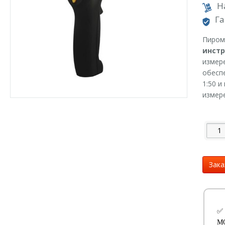
Н
Га
Пиром
инст
измер
обесп
1:50 
измере
Зака
✅
М