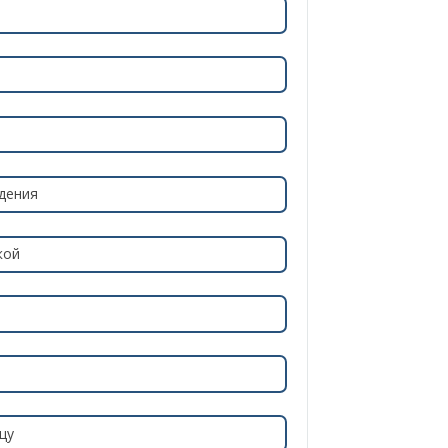
дения
кой
цу