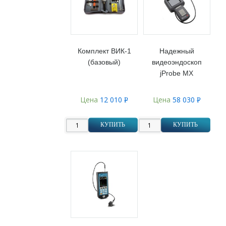
Комплект ВИК-1
Надежный
(базовый)
видеоэндоскоп
jProbe MX
Цена
12 010
Цена
58 030
Р
Р
УБ.
УБ.
КУПИТЬ
КУПИТЬ