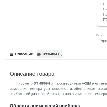
П
Н
Н
П
Катего
Терм
Описание
Отзывы (0)
Описание товара
Пирометр
DT-8869H
от производителя
«СЕМ инстру
измерения температуры поверхности, обеспечивает высок
наибольший диапазон бесконтактного измерения температ
Области применений прибора: