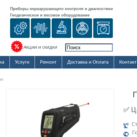
Приборы неразрушающего контроля и диагностики
Геодезическое и весовое оборудование
Акции и скидки
ка
Услуги
Ремонт
Доставка и Оплата
Контак
9H
П
✅ Ц
С
Г