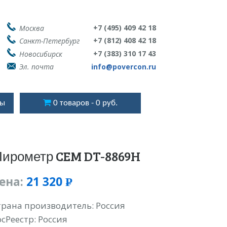
+7 (495) 409 42 18
Москва
+7 (812) 408 42 18
Санкт-Петербург
+7 (383) 310 17 43
Новосибирск
Эл. почта
info@povercon.ru
ты
0 товаров
0 руб.
ирометр CEM DT-8869H
ена:
21 320
Р
УБ.
трана производитель: Россия
осРеестр: Россия