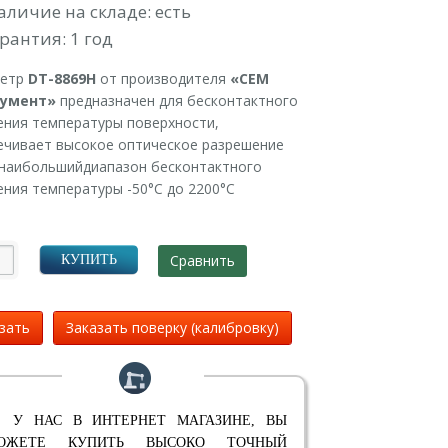
аличие на складе: есть
рантия: 1 год
етр
DT-8869H
от производителя
«СЕМ
румент»
предназначен для бесконтактного
ения температуры поверхности,
ечивает высокое оптическое разрешение
и наибольшийдиапазон бесконтактного
ния температуры -50°С до 2200°С
Сравнить
КУПИТЬ
зать
Заказать поверку (калибровку)
 У НАС В ИНТЕРНЕТ МАГАЗИНЕ, ВЫ
ОЖЕТЕ КУПИТЬ ВЫСОКО ТОЧНЫЙ