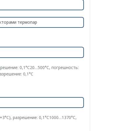
екторами термопар
зрешение: 0,1°С20…500°С, погрешность:
азрешение: 0,1°С
+3°С), разрешение: 0,1°С1000…1370°С,