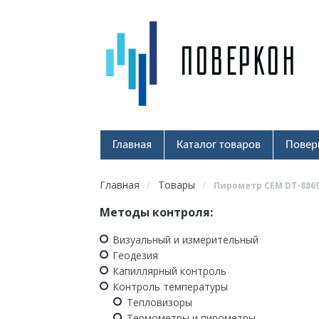
Главная
Каталог товаров
Повер
Главная
Товары
/
/
Пирометр CEM DT-886
Методы контроля:
Визуальный и измерительный
Геодезия
Капиллярный контроль
Контроль температуры
Тепловизоры
Термометры и пирометры