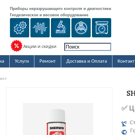
Приборы неразрушающего контроля и диагностики
Геодезическое и весовое оборудование
Акции и скидки
ка
Услуги
Ремонт
Доставка и Оплата
Контак
рант
SH
✅ Ц
С
Г