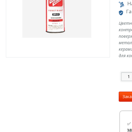
Н
Га
Цветн
контр
поверх
металл
керам
для ко
Зака
✅
М