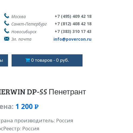
+7 (495) 409 42 18
Москва
+7 (812) 408 42 18
Санкт-Петербург
+7 (383) 310 17 43
Новосибирск
Эл. почта
info@povercon.ru
ты
0 товаров
0 руб.
ERWIN DP-55 Пенетрант
ена:
1 200
Р
УБ.
трана производитель: Россия
осРеестр: Россия