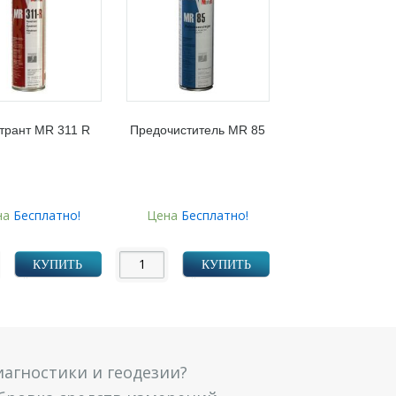
трант MR 311 R
Предочиститель MR 85
на
Бесплатно!
Цена
Бесплатно!
КУПИТЬ
КУПИТЬ
агностики и геодезии?