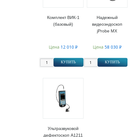
Комплект ВИК-1
Надежный
(базовый)
видеоэндоскоп
jProbe MX
Цена
12 010
Цена
58 030
Р
Р
УБ.
УБ.
КУПИТЬ
КУПИТЬ
Ультразвуковой
дефектоскоп А1211