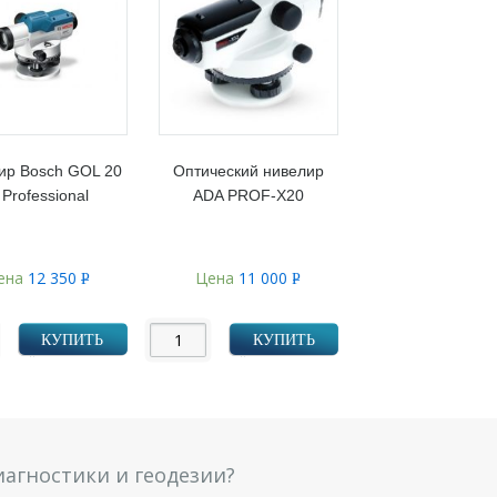
ир Bosch GOL 20
Оптический нивелир
 Professional
ADA PROF-X20
ена
12 350
Цена
11 000
Р
Р
УБ.
УБ.
КУПИТЬ
КУПИТЬ
агностики и геодезии?