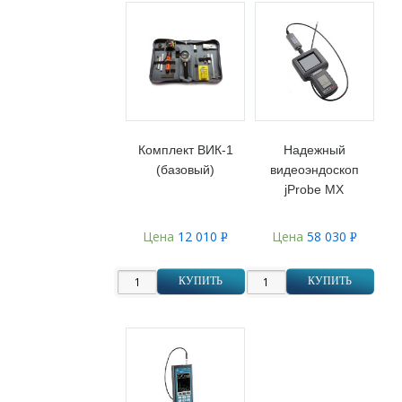
Комплект ВИК-1
Надежный
(базовый)
видеоэндоскоп
jProbe MX
Цена
12 010
Цена
58 030
Р
Р
УБ.
УБ.
КУПИТЬ
КУПИТЬ