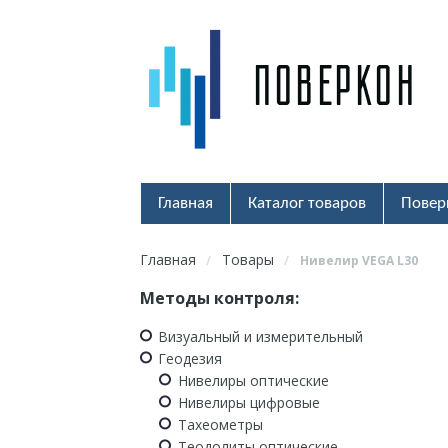
Главная
Каталог товаров
Повер
Главная
Товары
/
/
Нивелир VEGA L30
Методы контроля:
Визуальный и измерительный
Геодезия
Нивелиры оптические
Нивелиры цифровые
Тахеометры
Теодолиты оптические