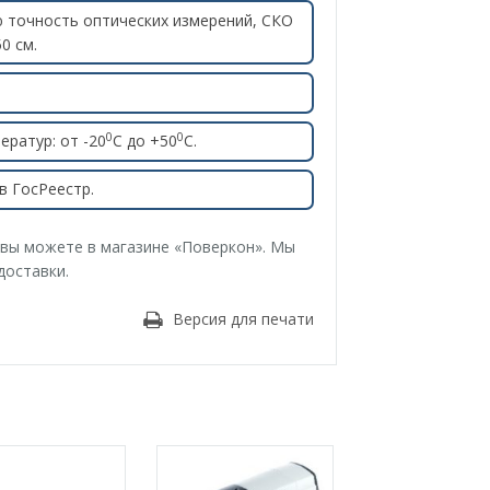
ю точность оптических измерений, СКО
0 см.
0
0
ратур: от -20
С до +50
С.
в ГосРеестр.
е вы можете в магазине «Поверкон». Мы
доставки.
Версия для печати