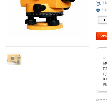
Н
Га
Зака
✅
М
П
Ц
К
Р
Катего