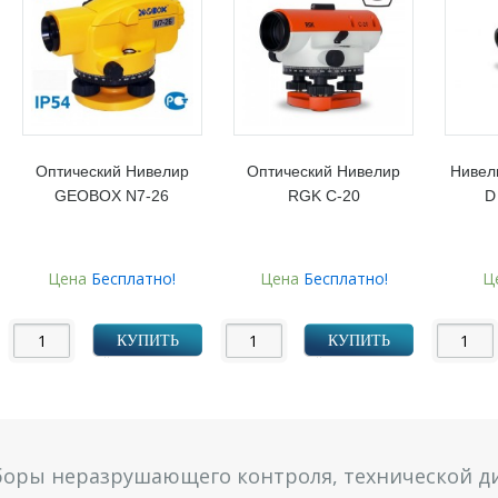
Оптический Нивелир
Оптический Нивелир
Нивел
GEOBOX N7-26
RGK C-20
D
Цена
Бесплатно!
Цена
Бесплатно!
Ц
КУПИТЬ
КУПИТЬ
боры неразрушающего контроля, технической ди