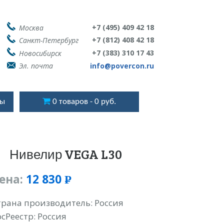
+7 (495) 409 42 18
Москва
+7 (812) 408 42 18
Санкт-Петербург
+7 (383) 310 17 43
Новосибирск
Эл. почта
info@povercon.ru
ты
0 товаров
0 руб.
Нивелир VEGA L30
ена:
12 830
Р
УБ.
трана производитель: Россия
осРеестр: Россия