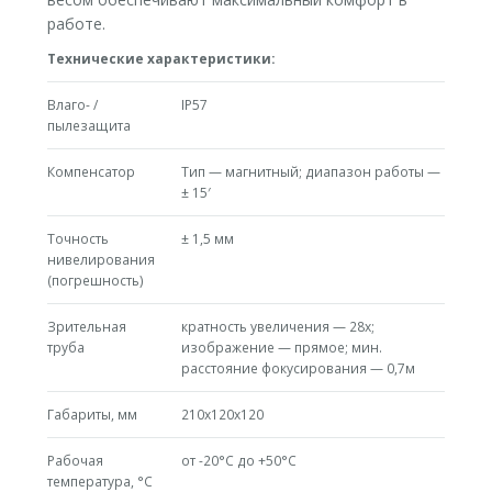
работе.
Технические характеристики:
Влаго- /
IP57
пылезащита
Компенсатор
Тип — магнитный; диапазон работы —
± 15′
Точность
± 1,5 мм
нивелирования
(погрешность)
Зрительная
кратность увеличения — 28х;
труба
изображение — прямое; мин.
расстояние фокусирования — 0,7м
Габариты, мм
210х120х120
Рабочая
от -20°C до +50°C
температура, °С